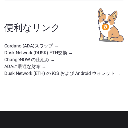
ADA に似た資産は、そのカテゴリによって異なります
— ステーブルコイン、ユーティリティトークン、ガバ
ナンスコイン、またはその他のタイプかどうかです。
一般的な代替案には、類似のユースケースや市場の位
便利なリンク
置を持つ他の暗号通貨が含まれます。
メイン交換ペー
ジ
で利用可能なすべての資産を確認してください。
Cardano (ADA)スワップ →
Dusk Network (DUSK) ETH交換 →
ChangeNOW の仕組み →
ADAに最適な財布 →
Dusk Network (ETH) の iOS および Android ウォレット →