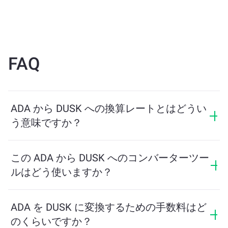
FAQ
ADA から DUSK への換算レートとはどうい
う意味ですか？
換算レートは、ADA と引き換えに受け取る DUSK の量
を示します。このレートは市場状況、需要と供給、流
この ADA から DUSK へのコンバーターツー
動性に応じて変動します。
ルはどう使いますか？
交換したい ADA の量を入力するだけで、ツールが受け
取る予定の DUSK の量を計算します。その後、取引を
ADA を DUSK に変換するための手数料はど
完了するための手順に従ってください。
のくらいですか？