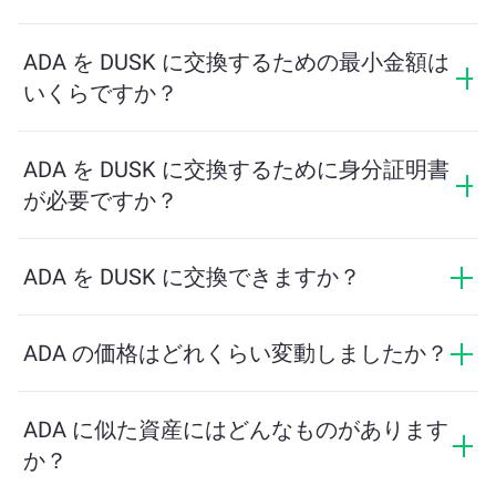
交換手数料はネットワーク、流動性、市場の状況によ
って異なります。ChangeNOWは隠れた手数料なしで競
ADA を DUSK に交換するための最小金額は
争力のあるレートを提供しており、最終金額は取引を
いくらですか？
確認する前に表示されます。
最小金額はネットワーク手数料と流動性によって異な
ります。プラットフォームはスムーズな取引を保証す
ADA を DUSK に交換するために身分証明書
るために必要な最小額を自動的に計算します。ただ
が必要ですか？
し、ほとんどの場合、最小金額は2ドル相当です。
ChangeNOWでの交換にはIDは必要なく、プロセスは迅
速で匿名です。ただし、ChangeNOW Proにログインし
ADA を DUSK に交換できますか？
て確認を完了すると、交換がより有利になります。詳
はい。ChangeNOWでは、DUSK を ADA に、またその
細は
ChangeNOW Proページ
をご覧ください！
逆にも交換できます。さらに、ChangeNOWはマルチチ
ADA の価格はどれくらい変動しましたか？
ェーンブリッジにも対応しており、異なるブロックチ
ADA の価格は過去24時間で -3.81% 変動しました。
ェーン間で資産を簡単に移動できます。
ADA に似た資産にはどんなものがあります
か？