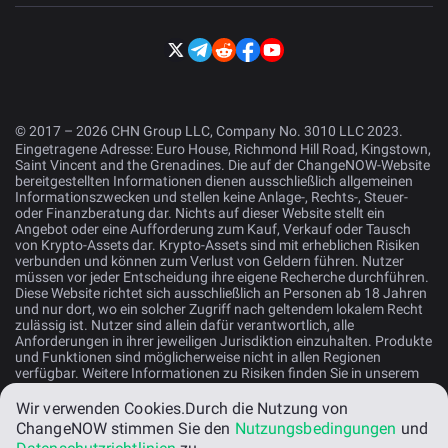
© 2017 – 2026 CHN Group LLC, Company No. 3010 LLC 2023.
Eingetragene Adresse: Euro House, Richmond Hill Road, Kingstown,
Saint Vincent and the Grenadines. Die auf der ChangeNOW-Website
bereitgestellten Informationen dienen ausschließlich allgemeinen
Informationszwecken und stellen keine Anlage-, Rechts-, Steuer-
oder Finanzberatung dar. Nichts auf dieser Website stellt ein
Angebot oder eine Aufforderung zum Kauf, Verkauf oder Tausch
von Krypto-Assets dar. Krypto-Assets sind mit erheblichen Risiken
verbunden und können zum Verlust von Geldern führen. Nutzer
müssen vor jeder Entscheidung ihre eigene Recherche durchführen.
Diese Website richtet sich ausschließlich an Personen ab 18 Jahren
und nur dort, wo ein solcher Zugriff nach geltendem lokalem Recht
zulässig ist. Nutzer sind allein dafür verantwortlich, alle
Anforderungen in ihrer jeweiligen Jurisdiktion einzuhalten. Produkte
und Funktionen sind möglicherweise nicht in allen Regionen
verfügbar. Weitere Informationen zu Risiken finden Sie in unserem
Risikohinweis
.
Wir verwenden Cookies.
Durch die Nutzung von
ChangeNOW stimmen Sie den
Nutzungsbedingungen
und
Deutsch