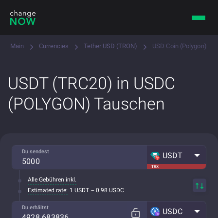
Main
Currencies
Tether USD (TRON)
USD Coin (Polygon)
USDT (TRC20) in USDC
(POLYGON) Tauschen
Du sendest
USDT
TRX
Alle Gebühren inkl.
Estimated rate:
1 USDT ~ 0.98 USDC
Du erhältst
USDC