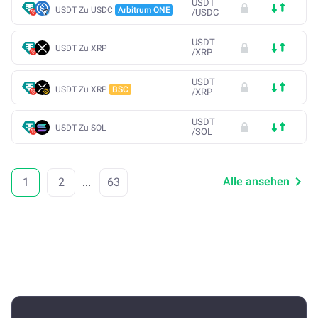
USDT
USDT Zu USDC
Arbitrum ONE
/
USDC
USDT
USDT Zu XRP
/
XRP
USDT
USDT Zu XRP
BSC
/
XRP
USDT
USDT Zu SOL
/
SOL
Alle ansehen
1
2
...
63