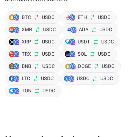
BTC
USDC
ETH
USDC
XMR
USDC
ADA
USDC
XRP
USDC
USDT
USDC
TRX
USDC
SOL
USDC
BNB
USDC
DOGE
USDC
LTC
USDC
USDC
USDC
TON
USDC