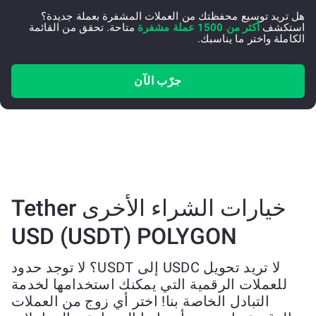
هل تريد توسيع محفظتك من العملات المشفرة بعملة جديدة؟
استكشف
أكثر من 1500 عملة مشفرة
متاحة. تحقق من القائمة
الكاملة واختر ما يناسبك.
جرّب الآن
خيارات الشراء الأخرى Tether
USD (USDT) POLYGON
لا تريد تحويل USDC إلى USDT؟ لا توجد حدود
للعملات الرقمية التي يمكنك استخدامها لخدمة
التبادل الخاصة بنا! اختر أي زوج من العملات