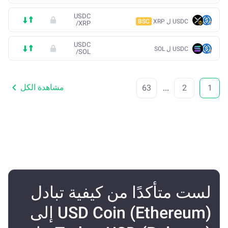
USDC
USDC ل XRP
BSC
/
XRP
USDC
USDC ل SOL
/
SOL
مشاهدة الكل
63
...
2
1
لست متأكدًا من كيفية تبادل
USD Coin (Ethereum) إلى