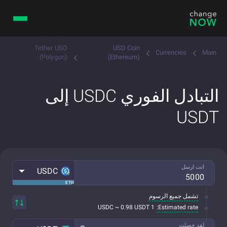
Tether USD
USD Coin
Currencies
Main
(Polygon)
(Ethereum)
التبادل الفوري USDC إلى
USDT
انت ارسل
USDC
ETH
تشمل جميع الرسوم
Estimated rate:
1 USDC ~ 0.98 USDT
لقد حصلت