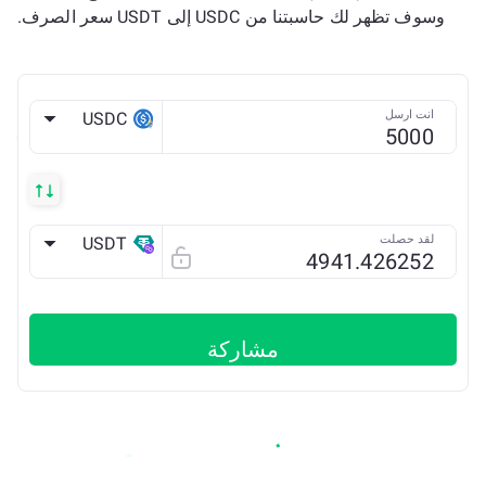
وسوف تظهر لك حاسبتنا من USDC إلى USDT سعر الصرف.
انت ارسل
USDC
ETH
لقد حصلت
USDT
POLYGON
مشاركة