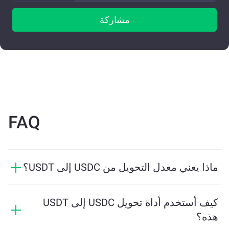
مشاركة
FAQ
ماذا يعني معدل التحويل من USDC إلى USDT؟
يوضح معدل التحويل مقدار USDT الذي ستستلمه مقابل
USDC. يتقلب هذا المعدل بناءً على ظروف السوق والعرض
كيف أستخدم أداة تحويل USDC إلى USDT
والطلب والسيولة.
هذه؟