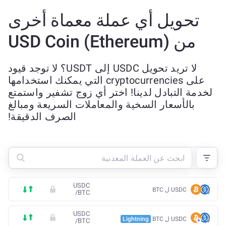
تحويل أي عملة معماة أخرى
من USD Coin (Ethereum)
لا تريد تحويل USDC إلى USDT؟ لا توجد قيود
على cryptocurrencies التي يمكنك استخدامها
لخدمة التبادل لدينا! اختر أي زوج تشفير واستمتع
بالأسعار السخية والمعاملات السريعة ومبالغ
الصرف الدقيقة!
USDC
USDC ل BTC
/
BTC
USDC
USDC ل BTC
Lightning
/
BTC