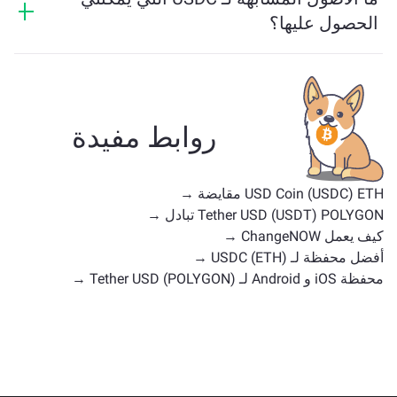
الحصول عليها؟
تعتمد الأصول المشابهة لـ USDC على فئتها — سواء كانت
عملة مستقرة، رمزًا مرفقًا، عملة حوكمة، أو أي نوع آخر.
تشمل البدائل الشائعة عملات رقمية أخرى ذات حالات
استخدام أو مواقع سوق مماثلة. تحقق من جميع الأصول
روابط مفيدة
المتاحة للتبادل على
الصفحة الرئيسية للتبادل
.
USD Coin (USDC) ETH مقايضة →
Tether USD (USDT) POLYGON تبادل →
كيف يعمل ChangeNOW →
أفضل محفظة لـ USDC (ETH) →
محفظة iOS و Android لـ Tether USD (POLYGON) →