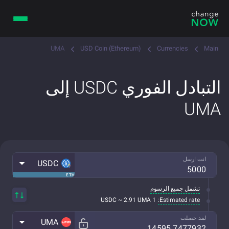
UMA
USD Coin (Ethereum)
Currencies
Main
التبادل الفوري USDC إلى
UMA
انت ارسل
USDC
ETH
تشمل جميع الرسوم
Estimated rate:
1 USDC ~ 2.91 UMA
لقد حصلت
UMA