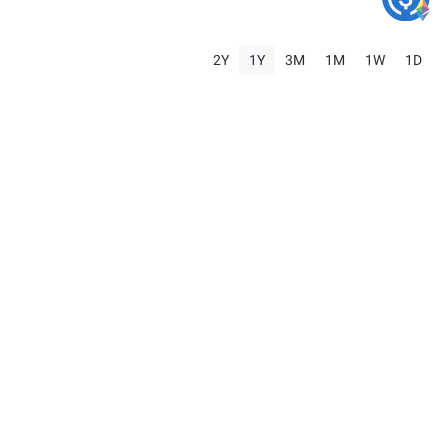
2Y
1Y
3M
1M
1W
1D