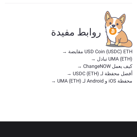
تعتمد الأصول المشابهة لـ USDC على فئتها — سواء كانت
عملة مستقرة، رمزًا مرفقًا، عملة حوكمة، أو أي نوع آخر.
تشمل البدائل الشائعة عملات رقمية أخرى ذات حالات
استخدام أو مواقع سوق مماثلة. تحقق من جميع الأصول
روابط مفيدة
المتاحة للتبادل على
الصفحة الرئيسية للتبادل
.
USD Coin (USDC) ETH مقايضة →
UMA (ETH) تبادل →
كيف يعمل ChangeNOW →
أفضل محفظة لـ USDC (ETH) →
محفظة iOS و Android لـ UMA (ETH) →