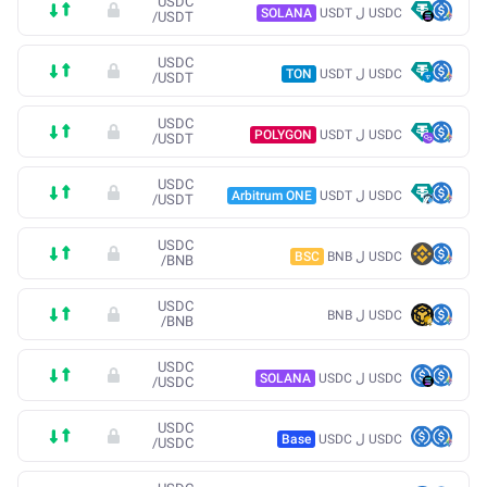
USDC
USDC ل USDT
SOLANA
/
USDT
USDC
USDC ل USDT
TON
/
USDT
USDC
USDC ل USDT
POLYGON
/
USDT
USDC
USDC ل USDT
Arbitrum ONE
/
USDT
USDC
USDC ل BNB
BSC
/
BNB
USDC
USDC ل BNB
/
BNB
USDC
USDC ل USDC
SOLANA
/
USDC
USDC
USDC ل USDC
Base
/
USDC