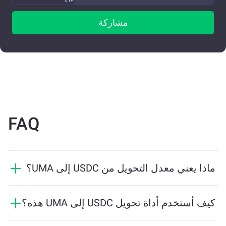
ETH
مشاركة
FAQ
ماذا يعني معدل التحويل من USDC إلى UMA؟
يوضح معدل التحويل مقدار UMA الذي ستستلمه مقابل
USDC. يتقلب هذا المعدل بناءً على ظروف السوق والعرض
كيف أستخدم أداة تحويل USDC إلى UMA هذه؟
والطلب والسيولة.
ما عليك سوى إدخال مقدار USDC الذي تريد تبديله، وستقوم