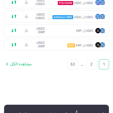
USDC
USDC ل USDC
POLYGON
/
USDC
USDC
USDC ل USDC
Arbitrum ONE
/
USDC
USDC
USDC ل XRP
/
XRP
USDC
USDC ل XRP
BSC
/
XRP
مشاهدة الكل
63
...
2
1