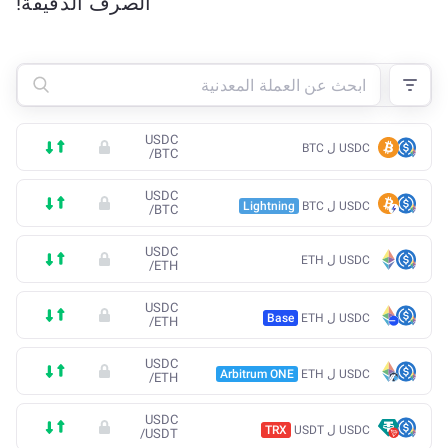
الصرف الدقيقة!
USDC
USDC ل BTC
/
BTC
USDC
USDC ل BTC
Lightning
/
BTC
USDC
USDC ل ETH
/
ETH
USDC
USDC ل ETH
Base
/
ETH
USDC
USDC ل ETH
Arbitrum ONE
/
ETH
USDC
USDC ل USDT
TRX
/
USDT