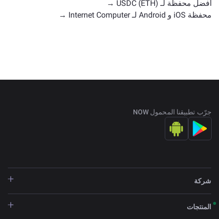
أفضل محفظة لـ USDC (ETH) →
محفظة iOS و Android لـ Internet Computer →
جرّب تطبيقنا المحمول NOW
شركة
المنتجات