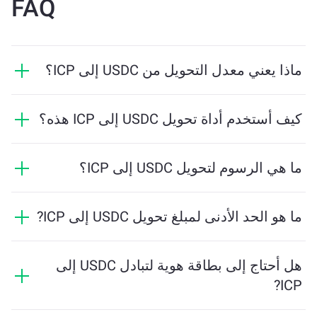
FAQ
ماذا يعني معدل التحويل من USDC إلى ICP؟
يوضح معدل التحويل مقدار ICP الذي ستستلمه مقابل USDC.
يتقلب هذا المعدل بناءً على ظروف السوق والعرض والطلب
كيف أستخدم أداة تحويل USDC إلى ICP هذه؟
والسيولة.
ما عليك سوى إدخال مقدار USDC الذي تريد تبديله، وستقوم
الأداة بحساب الكمية التقديرية من ICP التي ستستلمها. ثم
ما هي الرسوم لتحويل USDC إلى ICP؟
اتبع الخطوات لإكمال المعاملة.
تختلف رسوم التحويل بناءً على الشبكة والسيولة وظروف
السوق. تقدم ChangeNOW أسعارًا تنافسية دون رسوم
ما هو الحد الأدنى لمبلغ تحويل USDC إلى ICP?
مخفية، ويتم عرض المبلغ النهائي قبل تأكيد المعاملة.
يعتمد المبلغ الأدنى على رسوم الشبكة والسيولة. يقوم
النظام الأساسي بحساب المبلغ الأدنى المطلوب لضمان
هل أحتاج إلى بطاقة هوية لتبادل USDC إلى
إجراء المعاملة بسلاسة. ولكن في معظم الحالات، يكون
ICP?
المبلغ الأدنى لا يتجاوز 2 دولار أمريكي معادلاً.
التحويلات على ChangeNOW لا تتطلب بطاقة هوية، مما