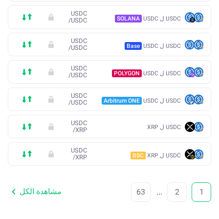
USDC
USDC ل USDC
SOLANA
/
USDC
USDC
USDC ل USDC
Base
/
USDC
USDC
USDC ل USDC
POLYGON
/
USDC
USDC
USDC ل USDC
Arbitrum ONE
/
USDC
USDC
USDC ل XRP
/
XRP
USDC
USDC ل XRP
BSC
/
XRP
مشاهدة الكل
63
...
2
1