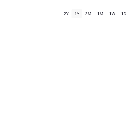
2Y
1Y
3M
1M
1W
1D