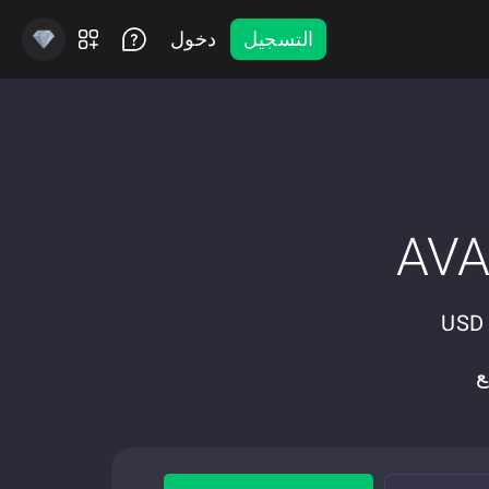
التسجيل
دخول
USD Coin (E)
مع