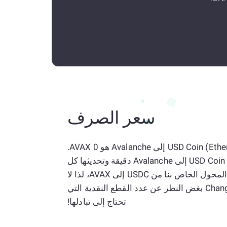
سعر الصرف
المعدل الحالي البالغ 1 USD Coin (Ethereum) إلى Avalanche هو 0 AVAX.
الرهانات من USD Coin (Ethereum) إلى Avalanche دقيقة وتحديثها كل
بضع ثوان. لا توجد قيود على المحول الخاص بنا من USDC إلى AVAX، لذا لا
تتردد في استخدام ChangeNOW بغض النظر عن عدد القطع النقدية التي
تحتاج إلى تبادلها!