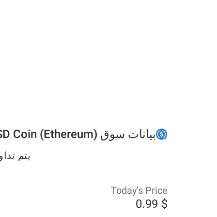
بيانات سوق USD Coin (Ethereum)
يتم تداول USD Coin (Ethereum) حاليًا بحوالي $0.99 وقد تغير بنسبة +0% خل
Today’s Price
$ 0.99