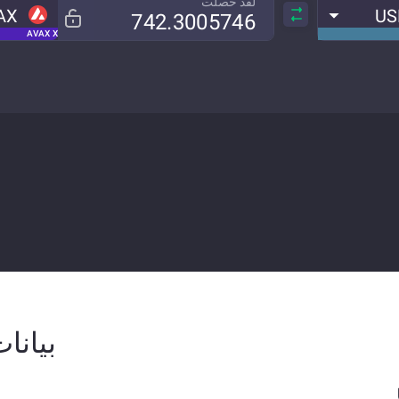
لقد حصلت
AX
US
AVAX X
بيانات ال