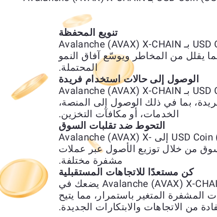
تنويع المحفظة
يتيح لك تبديل USD Coin (USDC) ETH بـ Avalanche (AVAX) X-CHAIN
ما يقلل من المخاطر ويوسّع آفاق النمو
المحتملة.
الوصول إلى حالات استخدام فريدة
يمنحك استبدال USD Coin (USDC) ETH بـ Avalanche (AVAX) X-CHAIN
ريدة، بما في ذلك الوصول إلى المنصة،
الخدمات، أو مكافآت التخزين.
التحوط ضد تقلبات السوق
يمكن استخدام تحويل USD Coin (USDC) ETH إلى Avalanche (AVAX) X-
السوق من خلال توزيع الأصول عبر عملات
مشفرة مختلفة.
كن مستعدًا للاتجاهات المستقبلية
تبديل USD Coin (USDC) ETH إلى Avalanche (AVAX) X-CHAIN يضعك في
المشفرة المتغير باستمرار، مما يتيح
ادة من الاتجاهات والابتكارات الجديدة.