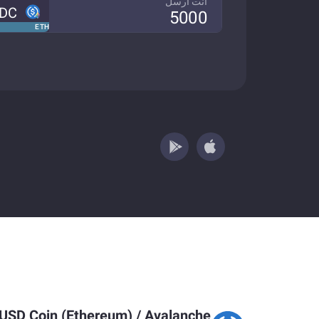
انت ارسل
DC
ETH
USD Coin (Ethereum)
/
Avalanche