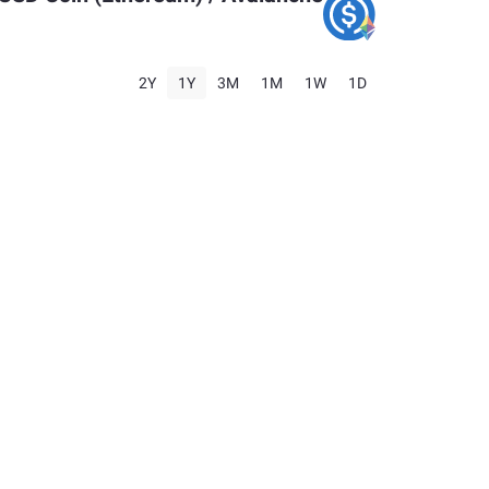
2Y
1Y
3M
1M
1W
1D