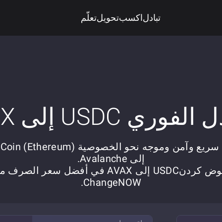
تبادل
اكسب
تحويل
تعلّم
لفوري USDC إلى AVAX
تبادل سريع وآمن وموجه نحو الخصوصية thereum
إلى Avalanche.
عوض کردنUSDC إلى AVAX في أفضل سعر الصرف 
ChangeNOW.