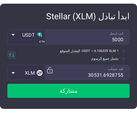
ابدأ تبادل Stellar (XLM)
انت ارسل
USDT
ETH
1 USDT ~ 6.106339 XLM
المعدل المتوقع
تشمل جميع الرسوم
لقد حصلت
XLM
مشاركة