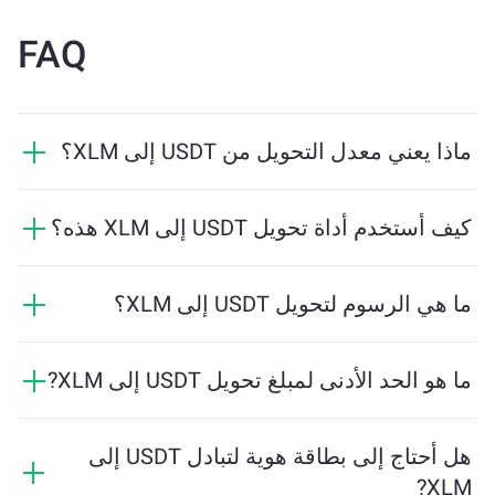
FAQ
ماذا يعني معدل التحويل من USDT إلى XLM؟
يوضح معدل التحويل مقدار XLM الذي ستستلمه مقابل
USDT. يتقلب هذا المعدل بناءً على ظروف السوق والعرض
كيف أستخدم أداة تحويل USDT إلى XLM هذه؟
والطلب والسيولة.
ما عليك سوى إدخال مقدار USDT الذي تريد تبديله، وستقوم
الأداة بحساب الكمية التقديرية من XLM التي ستستلمها. ثم
ما هي الرسوم لتحويل USDT إلى XLM؟
اتبع الخطوات لإكمال المعاملة.
تختلف رسوم التحويل بناءً على الشبكة والسيولة وظروف
السوق. تقدم ChangeNOW أسعارًا تنافسية دون رسوم
ما هو الحد الأدنى لمبلغ تحويل USDT إلى XLM?
مخفية، ويتم عرض المبلغ النهائي قبل تأكيد المعاملة.
يعتمد المبلغ الأدنى على رسوم الشبكة والسيولة. يقوم
النظام الأساسي بحساب المبلغ الأدنى المطلوب لضمان
هل أحتاج إلى بطاقة هوية لتبادل USDT إلى
إجراء المعاملة بسلاسة. ولكن في معظم الحالات، يكون
XLM?