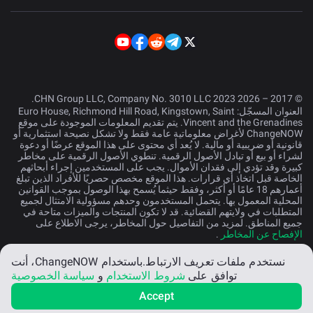
© 2017 – 2026 CHN Group LLC, Company No. 3010 LLC 2023.
العنوان المسجّل: Euro House, Richmond Hill Road, Kingstown, Saint
Vincent and the Grenadines. يتم تقديم المعلومات الموجودة على موقع
ChangeNOW لأغراض معلوماتية عامة فقط ولا تشكل نصيحة استثمارية أو
قانونية أو ضريبية أو مالية. لا يُعد أي محتوى على هذا الموقع عرضًا أو دعوة
لشراء أو بيع أو تبادل الأصول الرقمية. تنطوي الأصول الرقمية على مخاطر
كبيرة وقد تؤدي إلى فقدان الأموال. يجب على المستخدمين إجراء أبحاثهم
الخاصة قبل اتخاذ أي قرارات. هذا الموقع مخصص حصريًا للأفراد الذين تبلغ
أعمارهم 18 عامًا أو أكثر، وفقط حيثما يُسمح بهذا الوصول بموجب القوانين
المحلية المعمول بها. يتحمل المستخدمون وحدهم مسؤولية الامتثال لجميع
المتطلبات في ولايتهم القضائية. قد لا تكون المنتجات والميزات متاحة في
جميع المناطق. لمزيد من التفاصيل حول المخاطر، يرجى الاطلاع على
الإفصاح عن المخاطر
.
نستخدم ملفات تعريف الارتباط.
باستخدام ChangeNOW، أنت
العربية
توافق على
شروط الاستخدام
و
سياسة الخصوصية
Accept