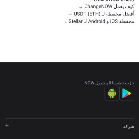
كيف يعمل ChangeNOW →
أفضل محفظة لـ USDT (ETH) →
محفظة iOS و Android لـ Stellar →
جرّب تطبيقنا المحمول NOW
شركة