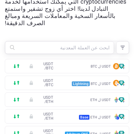
cryptocurrencies التي يمكنك استخدامها لخدمة
التبادل لدينا! اختر أي زوج تشفير واستمتع
بالأسعار السخية والمعاملات السريعة ومبالغ
الصرف الدقيقة!
USDT
USDT ل BTC
/
BTC
USDT
USDT ل BTC
Lightning
/
BTC
USDT
USDT ل ETH
/
ETH
USDT
USDT ل ETH
Base
/
ETH
USDT
USDT ل ETH
Arbitrum ONE