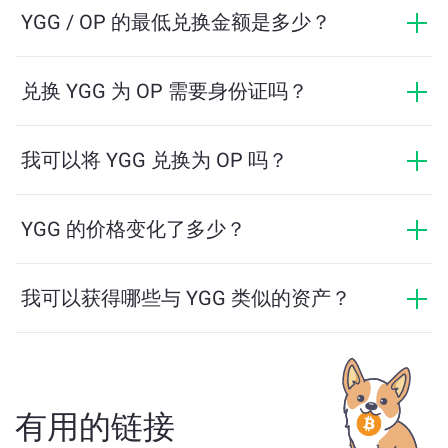
ChangeNOW 提供具有竞争力的费率，没有隐藏费用，
YGG / OP 的最低兑换金额是多少？
最终金额在您确认交易之前显示。
最低金额取决于网络费用和流动性。平台会自动计算确
保顺利交易所需的最低金额。但在大多数情况下，最低
兑换 YGG 为 OP 需要身份证吗？
金额仅为相当于2美元。
ChangeNOW上的交易不需要身份证，从而使过程快速且
匿名。然而，如果您登录ChangeNOW Pro并完成验证，
我可以将 YGG 兑换为 OP 吗？
您的交易将更加有利。了解更多，请访问
ChangeNOW
是的，在 ChangeNOW 上，您可以将 OP 兑换为 YGG，
Pro页面
！
反之亦然。此外，ChangeNOW 还支持多链桥功能，用
YGG 的价格变化了多少？
户可以轻松地在不同区块链之间转移资产。
YGG 的价格在过去24小时内变动了 +1.69%。
我可以获得哪些与 YGG 类似的资产？
与 YGG 类似的资产取决于其类别——无论它是稳定币、
实用代币、治理币或其他类型。常见的替代方案包括具
有类似用途或市场定位的其他加密货币。请查看
主交换
页面
上所有可供兑换的资产。
有用的链接