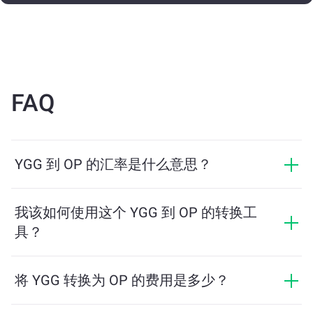
FAQ
YGG 到 OP 的汇率是什么意思？
汇率显示您用 YGG 可以兑换多少 OP。该汇率会根据市
场行情、供需关系和流动性等因素实时波动。
我该如何使用这个 YGG 到 OP 的转换工
具？
只需输入您希望兑换的 YGG 数量，系统将自动计算预计
可获得的 OP 数量。然后按照提示步骤完成交易即可。
将 YGG 转换为 OP 的费用是多少？
兑换费用根据网络、流动性和市场条件有所不同。