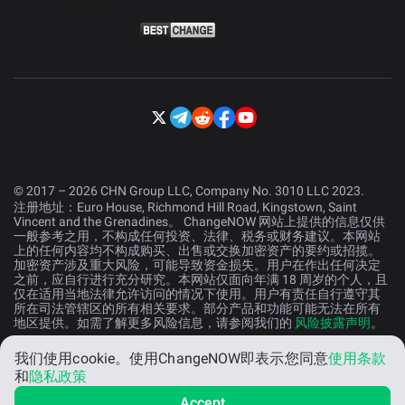
© 2017 – 2026 CHN Group LLC, Company No. 3010 LLC 2023.
注册地址：Euro House, Richmond Hill Road, Kingstown, Saint
Vincent and the Grenadines。 ChangeNOW 网站上提供的信息仅供
一般参考之用，不构成任何投资、法律、税务或财务建议。本网站
上的任何内容均不构成购买、出售或交换加密资产的要约或招揽。
加密资产涉及重大风险，可能导致资金损失。用户在作出任何决定
之前，应自行进行充分研究。本网站仅面向年满 18 周岁的个人，且
仅在适用当地法律允许访问的情况下使用。用户有责任自行遵守其
所在司法管辖区的所有相关要求。部分产品和功能可能无法在所有
地区提供。如需了解更多风险信息，请参阅我们的
风险披露声明
。
我们使用cookie。
使用ChangeNOW即表示您同意
使用条款
中文 (中国）
和
隐私政策
Accept