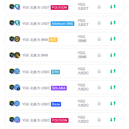
YGG
YGG 兑换为 USDT
POLYGON
/
USDT
YGG
YGG 兑换为 USDT
Arbitrum ONE
/
USDT
YGG
YGG 兑换为 BNB
BSC
/
BNB
YGG
YGG 兑换为 BNB
/
BNB
YGG
YGG 兑换为 USDC
ETH
/
USDC
YGG
YGG 兑换为 USDC
SOLANA
/
USDC
YGG
YGG 兑换为 USDC
Base
/
USDC
YGG
YGG 兑换为 USDC
POLYGON
/
USDC