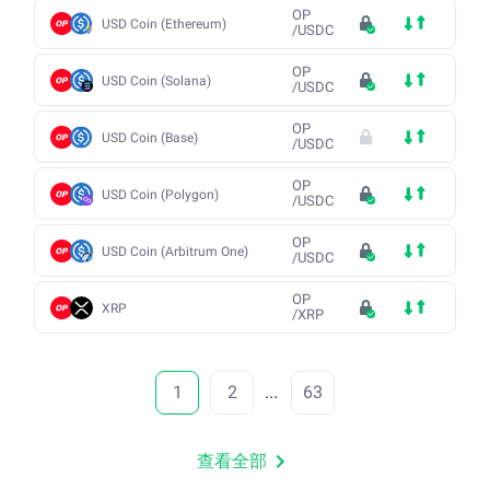
OP
USD Coin (Ethereum)
/
USDC
OP
USD Coin (Solana)
/
USDC
OP
USD Coin (Base)
/
USDC
OP
USD Coin (Polygon)
/
USDC
OP
USD Coin (Arbitrum One)
/
USDC
OP
XRP
/
XRP
1
2
...
63
查看全部