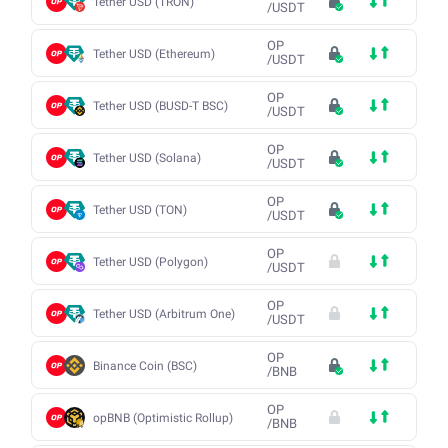
Tether USD (TRON)
/
USDT
OP
Tether USD (Ethereum)
/
USDT
OP
Tether USD (BUSD-T BSC)
/
USDT
OP
Tether USD (Solana)
/
USDT
OP
Tether USD (TON)
/
USDT
OP
Tether USD (Polygon)
/
USDT
OP
Tether USD (Arbitrum One)
/
USDT
OP
Binance Coin (BSC)
/
BNB
OP
opBNB (Optimistic Rollup)
/
BNB