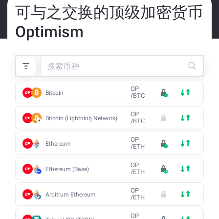
可与之交换的顶级加密货币
Optimism
OP
Bitcoin
/
BTC
OP
Bitcoin (Lightning Network)
/
BTC
OP
Ethereum
/
ETH
OP
Ethereum (Base)
/
ETH
OP
Arbitrum Ethereum
/
ETH
OP