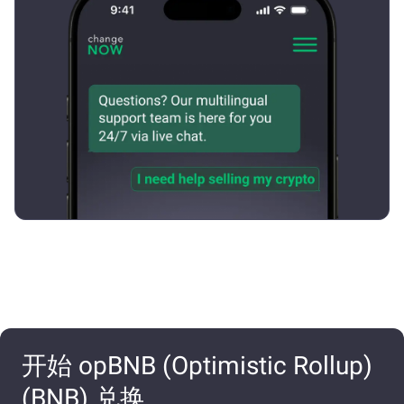
开始 opBNB (Optimistic Rollup)
(BNB) 兑换