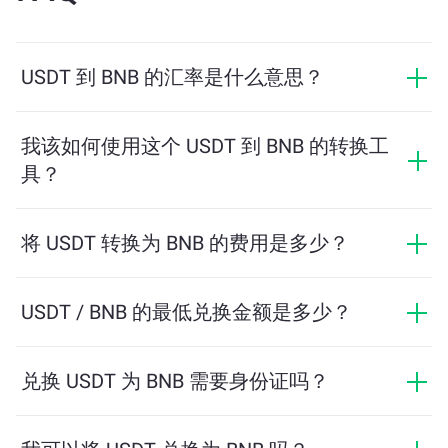
USDT 到 BNB 的汇率是什么意思？
汇率显示您用 USDT 可以兑换多少 BNB。该汇率会根据
市场行情、供需关系和流动性等因素实时波动。
我该如何使用这个 USDT 到 BNB 的转换工
具？
只需输入您希望兑换的 USDT 数量，系统将自动计算预
计可获得的 BNB 数量。然后按照提示步骤完成交易即
将 USDT 转换为 BNB 的费用是多少？
可。
兑换费用根据网络、流动性和市场条件有所不同。
ChangeNOW 提供具有竞争力的费率，没有隐藏费用，
USDT / BNB 的最低兑换金额是多少？
最终金额在您确认交易之前显示。
最低金额取决于网络费用和流动性。平台会自动计算确
保顺利交易所需的最低金额。但在大多数情况下，最低
兑换 USDT 为 BNB 需要身份证吗？
金额仅为相当于2美元。
ChangeNOW上的交易不需要身份证，从而使过程快速且
匿名。然而，如果您登录ChangeNOW Pro并完成验证，