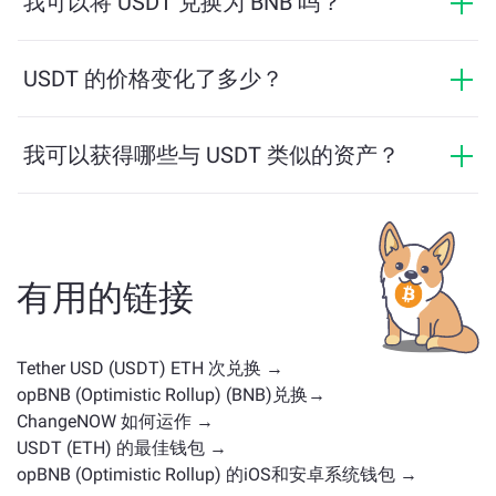
我可以将 USDT 兑换为 BNB 吗？
您的交易将更加有利。了解更多，请访问
ChangeNOW
是的，在 ChangeNOW 上，您可以将 BNB 兑换为
Pro页面
！
USDT，反之亦然。此外，ChangeNOW 还支持多链桥功
USDT 的价格变化了多少？
能，用户可以轻松地在不同区块链之间转移资产。
USDT 的价格在过去24小时内变动了 +0.03%。
我可以获得哪些与 USDT 类似的资产？
与 USDT 类似的资产取决于其类别——无论它是稳定币、
实用代币、治理币或其他类型。常见的替代方案包括具
有类似用途或市场定位的其他加密货币。请查看
主交换
页面
上所有可供兑换的资产。
有用的链接
Tether USD (USDT) ETH 次兑换 →
opBNB (Optimistic Rollup) (BNB)兑换→
ChangeNOW 如何运作 →
USDT (ETH) 的最佳钱包 →
opBNB (Optimistic Rollup) 的iOS和安卓系统钱包 →