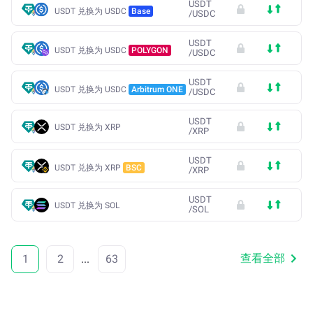
USDT
USDT 兑换为 USDC
Base
/
USDC
USDT
USDT 兑换为 USDC
POLYGON
/
USDC
USDT
USDT 兑换为 USDC
Arbitrum ONE
/
USDC
USDT
USDT 兑换为 XRP
/
XRP
USDT
USDT 兑换为 XRP
BSC
/
XRP
USDT
USDT 兑换为 SOL
/
SOL
查看全部
1
2
...
63