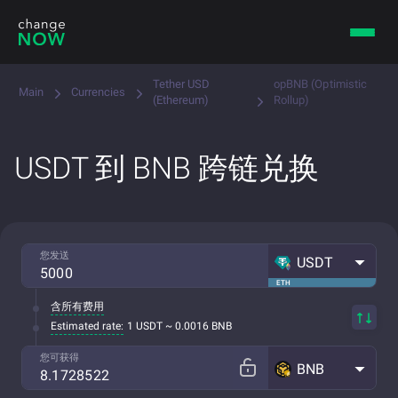
Tether USD
opBNB (Optimistic
Main
Currencies
(Ethereum)
Rollup)
USDT 到 BNB 跨链兑换
您发送
USDT
ETH
含所有费用
Estimated rate:
1 USDT ~ 0.0016 BNB
您可获得
BNB