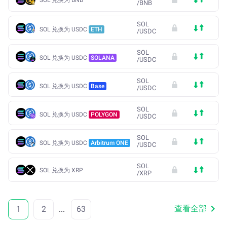
SOL 兑换为 BNB
/
BNB
SOL
SOL 兑换为 USDC
ETH
/
USDC
SOL
SOL 兑换为 USDC
SOLANA
/
USDC
SOL
SOL 兑换为 USDC
Base
/
USDC
SOL
SOL 兑换为 USDC
POLYGON
/
USDC
SOL
SOL 兑换为 USDC
Arbitrum ONE
/
USDC
SOL
SOL 兑换为 XRP
/
XRP
查看全部
1
2
...
63