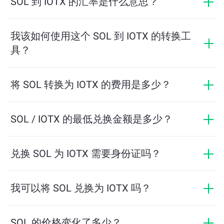
SOL 到 IOTX 的汇率是什么意思？
汇率显示您用 SOL 可以兑换多少 IOTX。该汇率会根据市
场行情、供需关系和流动性等因素实时波动。
我该如何使用这个 SOL 到 IOTX 的转换工
具？
只需输入您希望兑换的 SOL 数量，系统将自动计算预计
可获得的 IOTX 数量。然后按照提示步骤完成交易即可。
将 SOL 转换为 IOTX 的费用是多少？
兑换费用根据网络、流动性和市场条件有所不同。
ChangeNOW 提供具有竞争力的费率，没有隐藏费用，
SOL / IOTX 的最低兑换金额是多少？
最终金额在您确认交易之前显示。
最低金额取决于网络费用和流动性。平台会自动计算确
保顺利交易所需的最低金额。但在大多数情况下，最低
兑换 SOL 为 IOTX 需要身份证吗？
金额仅为相当于2美元。
ChangeNOW上的交易不需要身份证，从而使过程快速且
匿名。然而，如果您登录ChangeNOW Pro并完成验证，
我可以将 SOL 兑换为 IOTX 吗？
您的交易将更加有利。了解更多，请访问
ChangeNOW
是的，在 ChangeNOW 上，您可以将 IOTX 兑换为
Pro页面
！
SOL，反之亦然。此外，ChangeNOW 还支持多链桥功
SOL 的价格变化了多少？