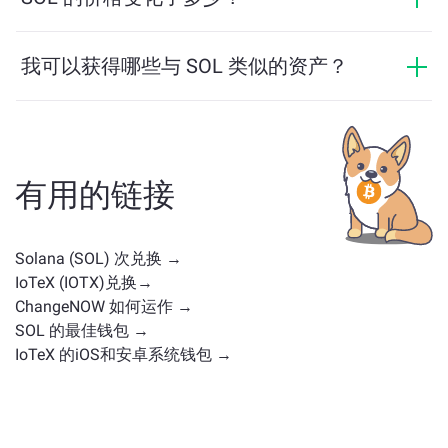
能，用户可以轻松地在不同区块链之间转移资产。
SOL 的价格在过去24小时内变动了 -1.24%。
我可以获得哪些与 SOL 类似的资产？
与 SOL 类似的资产取决于其类别——无论它是稳定币、实
用代币、治理币或其他类型。常见的替代方案包括具有
类似用途或市场定位的其他加密货币。请查看
主交换页
面
上所有可供兑换的资产。
有用的链接
Solana (SOL) 次兑换 →
IoTeX (IOTX)兑换→
ChangeNOW 如何运作 →
SOL 的最佳钱包 →
IoTeX 的iOS和安卓系统钱包 →