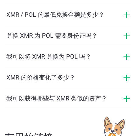
兑换费用根据网络、流动性和市场条件有所不同。
ChangeNOW 提供具有竞争力的费率，没有隐藏费用，
XMR / POL 的最低兑换金额是多少？
最终金额在您确认交易之前显示。
最低金额取决于网络费用和流动性。平台会自动计算确
保顺利交易所需的最低金额。但在大多数情况下，最低
兑换 XMR 为 POL 需要身份证吗？
金额仅为相当于2美元。
ChangeNOW上的交易不需要身份证，从而使过程快速且
匿名。然而，如果您登录ChangeNOW Pro并完成验证，
我可以将 XMR 兑换为 POL 吗？
您的交易将更加有利。了解更多，请访问
ChangeNOW
是的，在 ChangeNOW 上，您可以将 POL 兑换为
Pro页面
！
XMR，反之亦然。此外，ChangeNOW 还支持多链桥功
XMR 的价格变化了多少？
能，用户可以轻松地在不同区块链之间转移资产。
XMR 的价格在过去24小时内变动了 +2.26%。
我可以获得哪些与 XMR 类似的资产？
与 XMR 类似的资产取决于其类别——无论它是稳定币、
实用代币、治理币或其他类型。常见的替代方案包括具
有类似用途或市场定位的其他加密货币。请查看
主交换
页面
上所有可供兑换的资产。