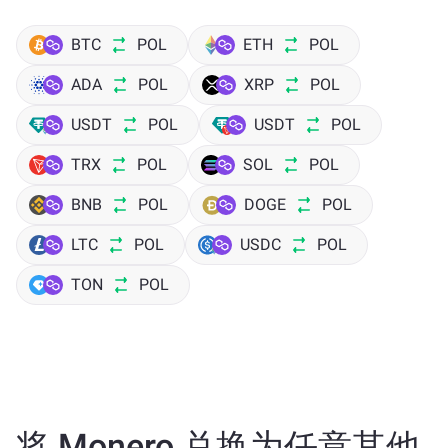
BTC
POL
ETH
POL
ADA
POL
XRP
POL
USDT
POL
USDT
POL
TRX
POL
SOL
POL
BNB
POL
DOGE
POL
LTC
POL
USDC
POL
TON
POL
将 Monero 兑换为任意其他