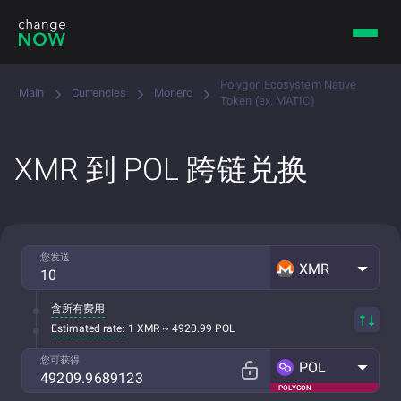
Polygon Ecosystem Native
Main
Currencies
Monero
Token (ex. MATIC)
XMR 到 POL 跨链兑换
您发送
XMR
含所有费用
Estimated rate:
1 XMR ~ 4920.99 POL
您可获得
POL
POLYGON