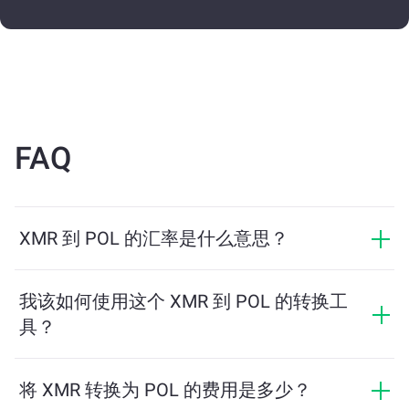
FAQ
XMR 到 POL 的汇率是什么意思？
汇率显示您用 XMR 可以兑换多少 POL。该汇率会根据市
场行情、供需关系和流动性等因素实时波动。
我该如何使用这个 XMR 到 POL 的转换工
具？
只需输入您希望兑换的 XMR 数量，系统将自动计算预计
可获得的 POL 数量。然后按照提示步骤完成交易即可。
将 XMR 转换为 POL 的费用是多少？