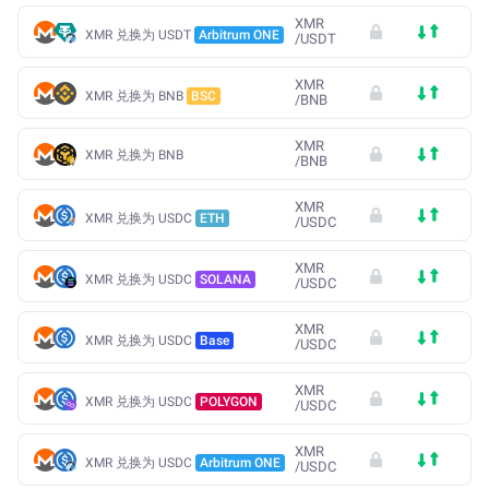
XMR
XMR 兑换为 USDT
Arbitrum ONE
/
USDT
XMR
XMR 兑换为 BNB
BSC
/
BNB
XMR
XMR 兑换为 BNB
/
BNB
XMR
XMR 兑换为 USDC
ETH
/
USDC
XMR
XMR 兑换为 USDC
SOLANA
/
USDC
XMR
XMR 兑换为 USDC
Base
/
USDC
XMR
XMR 兑换为 USDC
POLYGON
/
USDC
XMR
XMR 兑换为 USDC
Arbitrum ONE
/
USDC