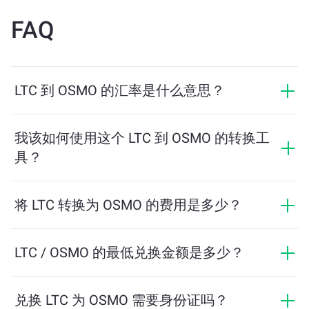
FAQ
LTC 到 OSMO 的汇率是什么意思？
汇率显示您用 LTC 可以兑换多少 OSMO。该汇率会根据
市场行情、供需关系和流动性等因素实时波动。
我该如何使用这个 LTC 到 OSMO 的转换工
具？
只需输入您希望兑换的 LTC 数量，系统将自动计算预计
可获得的 OSMO 数量。然后按照提示步骤完成交易即
将 LTC 转换为 OSMO 的费用是多少？
可。
兑换费用根据网络、流动性和市场条件有所不同。
ChangeNOW 提供具有竞争力的费率，没有隐藏费用，
LTC / OSMO 的最低兑换金额是多少？
最终金额在您确认交易之前显示。
最低金额取决于网络费用和流动性。平台会自动计算确
保顺利交易所需的最低金额。但在大多数情况下，最低
兑换 LTC 为 OSMO 需要身份证吗？