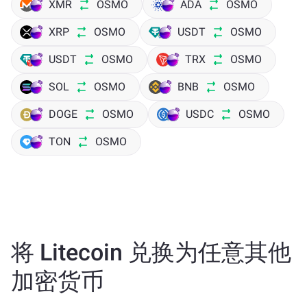
XMR
OSMO
ADA
OSMO
XRP
OSMO
USDT
OSMO
USDT
OSMO
TRX
OSMO
SOL
OSMO
BNB
OSMO
DOGE
OSMO
USDC
OSMO
TON
OSMO
将 Litecoin 兑换为任意其他
加密货币