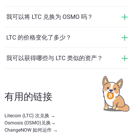
金额仅为相当于2美元。
ChangeNOW上的交易不需要身份证，从而使过程快速且
匿名。然而，如果您登录ChangeNOW Pro并完成验证，
我可以将 LTC 兑换为 OSMO 吗？
您的交易将更加有利。了解更多，请访问
ChangeNOW
是的，在 ChangeNOW 上，您可以将 OSMO 兑换为
Pro页面
！
LTC，反之亦然。此外，ChangeNOW 还支持多链桥功
LTC 的价格变化了多少？
能，用户可以轻松地在不同区块链之间转移资产。
LTC 的价格在过去24小时内变动了 +0.91%。
我可以获得哪些与 LTC 类似的资产？
与 LTC 类似的资产取决于其类别——无论它是稳定币、实
用代币、治理币或其他类型。常见的替代方案包括具有
类似用途或市场定位的其他加密货币。请查看
主交换页
面
上所有可供兑换的资产。
有用的链接
Litecoin (LTC) 次兑换 →
Osmosis (OSMO)兑换→
ChangeNOW 如何运作 →