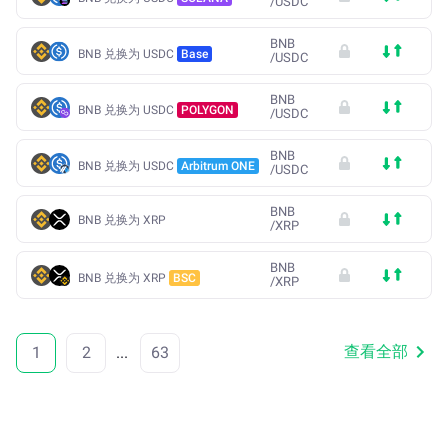
/
USDC
BNB
BNB 兑换为 USDC
Base
/
USDC
BNB
BNB 兑换为 USDC
POLYGON
/
USDC
BNB
BNB 兑换为 USDC
Arbitrum ONE
/
USDC
BNB
BNB 兑换为 XRP
/
XRP
BNB
BNB 兑换为 XRP
BSC
/
XRP
查看全部
1
2
...
63