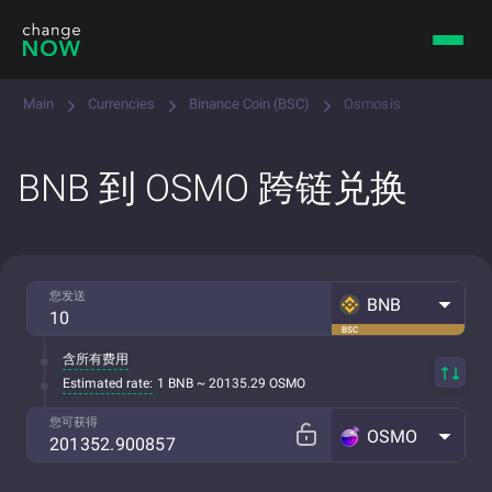
Main
Currencies
Binance Coin (BSC)
Osmosis
BNB 到 OSMO 跨链兑换
您发送
BNB
BSC
含所有费用
Estimated rate:
1 BNB ~ 20135.29 OSMO
您可获得
OSMO