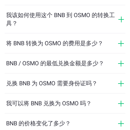
汇率显示您用 BNB 可以兑换多少 OSMO。该汇率会根据
市场行情、供需关系和流动性等因素实时波动。
我该如何使用这个 BNB 到 OSMO 的转换工
具？
只需输入您希望兑换的 BNB 数量，系统将自动计算预计
可获得的 OSMO 数量。然后按照提示步骤完成交易即
将 BNB 转换为 OSMO 的费用是多少？
可。
兑换费用根据网络、流动性和市场条件有所不同。
ChangeNOW 提供具有竞争力的费率，没有隐藏费用，
BNB / OSMO 的最低兑换金额是多少？
最终金额在您确认交易之前显示。
最低金额取决于网络费用和流动性。平台会自动计算确
保顺利交易所需的最低金额。但在大多数情况下，最低
兑换 BNB 为 OSMO 需要身份证吗？
金额仅为相当于2美元。
ChangeNOW上的交易不需要身份证，从而使过程快速且
匿名。然而，如果您登录ChangeNOW Pro并完成验证，
我可以将 BNB 兑换为 OSMO 吗？
您的交易将更加有利。了解更多，请访问
ChangeNOW
是的，在 ChangeNOW 上，您可以将 OSMO 兑换为
Pro页面
！
BNB，反之亦然。此外，ChangeNOW 还支持多链桥功
BNB 的价格变化了多少？
能，用户可以轻松地在不同区块链之间转移资产。