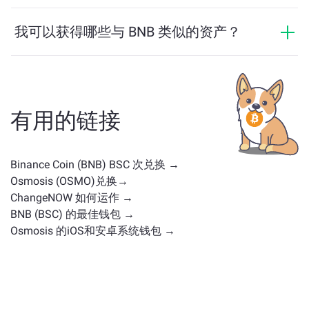
BNB 的价格在过去24小时内变动了 -1.77%。
我可以获得哪些与 BNB 类似的资产？
与 BNB 类似的资产取决于其类别——无论它是稳定币、
实用代币、治理币或其他类型。常见的替代方案包括具
有类似用途或市场定位的其他加密货币。请查看
主交换
页面
上所有可供兑换的资产。
有用的链接
Binance Coin (BNB) BSC 次兑换 →
Osmosis (OSMO)兑换→
ChangeNOW 如何运作 →
BNB (BSC) 的最佳钱包 →
Osmosis 的iOS和安卓系统钱包 →