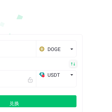
DOGE
USDT
OP
兑换