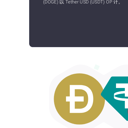
(DOGE) 以 Tether USD (USDT) OP 计。