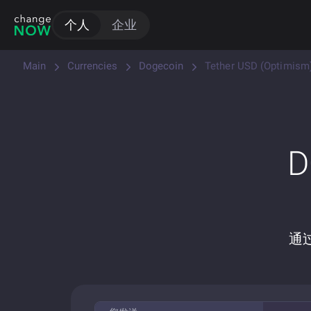
个人
企业
Main
Currencies
Dogecoin
Tether USD (Optimism
D
通