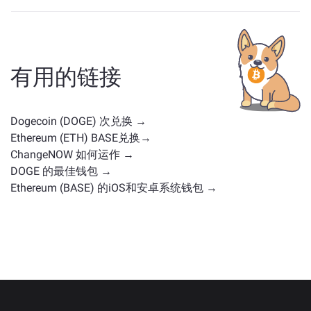
与 DOGE 类似的资产取决于其类别——无论它是稳定币、
实用代币、治理币或其他类型。常见的替代方案包括具
有类似用途或市场定位的其他加密货币。请查看
主交换
页面
上所有可供兑换的资产。
有用的链接
Dogecoin (DOGE) 次兑换 →
Ethereum (ETH) BASE兑换→
ChangeNOW 如何运作 →
DOGE 的最佳钱包 →
Ethereum (BASE) 的iOS和安卓系统钱包 →