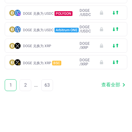
DOGE
DOGE 兑换为 USDC
POLYGON
/
USDC
DOGE
DOGE 兑换为 USDC
Arbitrum ONE
/
USDC
DOGE
DOGE 兑换为 XRP
/
XRP
DOGE
DOGE 兑换为 XRP
BSC
/
XRP
查看全部
1
2
...
63