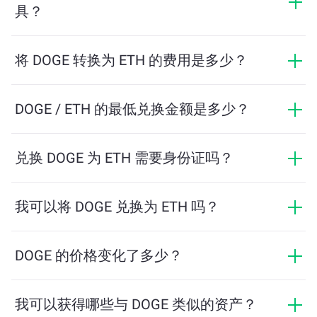
具？
只需输入您希望兑换的 DOGE 数量，系统将自动计算预
计可获得的 ETH 数量。然后按照提示步骤完成交易即
将 DOGE 转换为 ETH 的费用是多少？
可。
兑换费用根据网络、流动性和市场条件有所不同。
ChangeNOW 提供具有竞争力的费率，没有隐藏费用，
DOGE / ETH 的最低兑换金额是多少？
最终金额在您确认交易之前显示。
最低金额取决于网络费用和流动性。平台会自动计算确
保顺利交易所需的最低金额。但在大多数情况下，最低
兑换 DOGE 为 ETH 需要身份证吗？
金额仅为相当于2美元。
ChangeNOW上的交易不需要身份证，从而使过程快速且
匿名。然而，如果您登录ChangeNOW Pro并完成验证，
我可以将 DOGE 兑换为 ETH 吗？
您的交易将更加有利。了解更多，请访问
ChangeNOW
是的，在 ChangeNOW 上，您可以将 ETH 兑换为
Pro页面
！
DOGE，反之亦然。此外，ChangeNOW 还支持多链桥功
DOGE 的价格变化了多少？
能，用户可以轻松地在不同区块链之间转移资产。
DOGE 的价格在过去24小时内变动了 -1.27%。
我可以获得哪些与 DOGE 类似的资产？