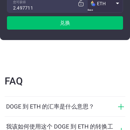
您可获得
ETH
Base
兑换
FAQ
DOGE 到 ETH 的汇率是什么意思？
汇率显示您用 DOGE 可以兑换多少 ETH。该汇率会根据
市场行情、供需关系和流动性等因素实时波动。
我该如何使用这个 DOGE 到 ETH 的转换工