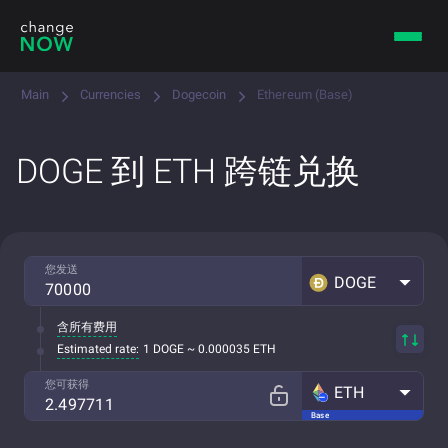
Main
Currencies
Dogecoin
Ethereum (Base)
DOGE 到 ETH 跨链兑换
您发送
DOGE
含所有费用
Estimated rate:
1 DOGE ~ 0.000035 ETH
您可获得
ETH
Base