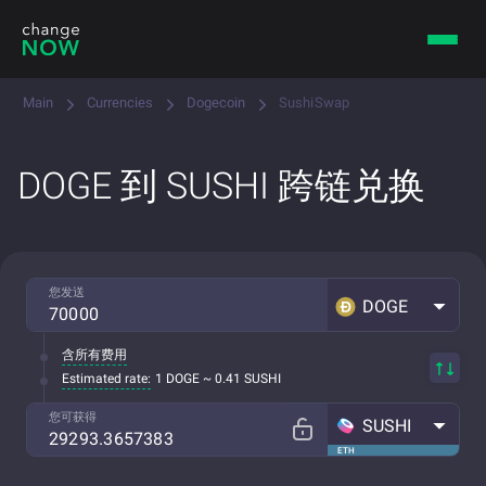
Main
Currencies
Dogecoin
SushiSwap
DOGE 到 SUSHI 跨链兑换
您发送
DOGE
含所有费用
Estimated rate:
1 DOGE ~ 0.41 SUSHI
您可获得
SUSHI
ETH