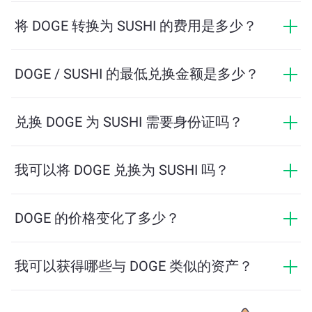
只需输入您希望兑换的 DOGE 数量，系统将自动计算预
计可获得的 SUSHI 数量。然后按照提示步骤完成交易即
将 DOGE 转换为 SUSHI 的费用是多少？
可。
兑换费用根据网络、流动性和市场条件有所不同。
ChangeNOW 提供具有竞争力的费率，没有隐藏费用，
DOGE / SUSHI 的最低兑换金额是多少？
最终金额在您确认交易之前显示。
最低金额取决于网络费用和流动性。平台会自动计算确
保顺利交易所需的最低金额。但在大多数情况下，最低
兑换 DOGE 为 SUSHI 需要身份证吗？
金额仅为相当于2美元。
ChangeNOW上的交易不需要身份证，从而使过程快速且
匿名。然而，如果您登录ChangeNOW Pro并完成验证，
我可以将 DOGE 兑换为 SUSHI 吗？
您的交易将更加有利。了解更多，请访问
ChangeNOW
是的，在 ChangeNOW 上，您可以将 SUSHI 兑换为
Pro页面
！
DOGE，反之亦然。此外，ChangeNOW 还支持多链桥功
DOGE 的价格变化了多少？
能，用户可以轻松地在不同区块链之间转移资产。
DOGE 的价格在过去24小时内变动了 +0.98%。
我可以获得哪些与 DOGE 类似的资产？
与 DOGE 类似的资产取决于其类别——无论它是稳定币、
实用代币、治理币或其他类型。常见的替代方案包括具