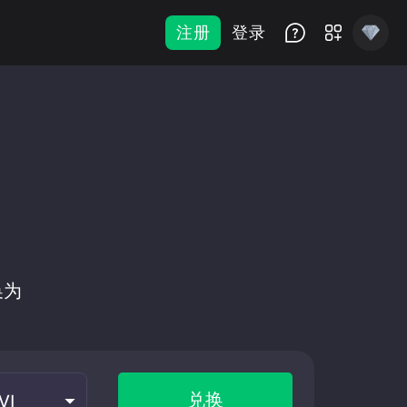
注册
登录
换
换为
兑换
VI