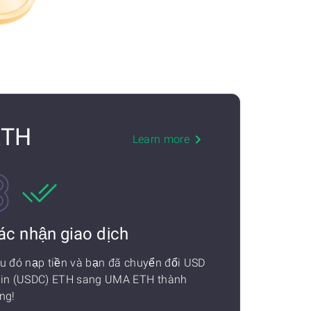
ETH
Learn more
ác nhận giao dịch
u đó nạp tiền và bạn đã chuyển đổi USD
in (USDC) ETH sang UMA ETH thành
ng!