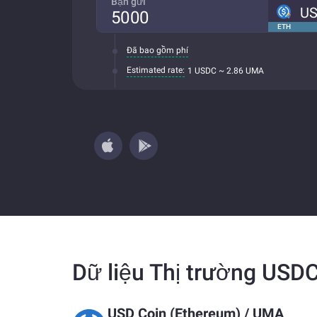
Bạn gửi
U
ETH
Đã bao gồm phí
Estimated rate:
1 USDC ~ 2.86 UMA
Dữ liệu Thị trường US
USD Coin (Ethereum)
/
UMA