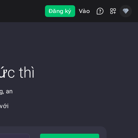
Đăng ký
Vào
ức thì
g, an
với