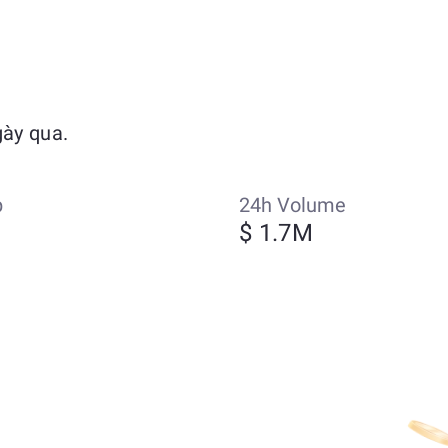
gày qua.
p
24h Volume
$ 1.7M