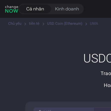
Cá nhân
Kinh doanh
Chủ yếu
tiền tệ
USD Coin (Ethereum)
UMA
USDC 
Trao
Ho