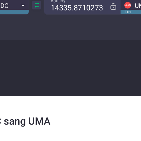
Bạn lấy
SDC
U
ETH
DC sang UMA