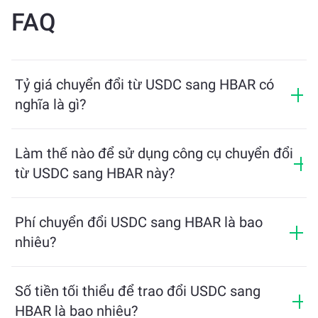
FAQ
Tỷ giá chuyển đổi từ USDC sang HBAR có
nghĩa là gì?
Tỷ giá chuyển đổi cho biết bạn sẽ nhận được bao
nhiêu HBAR khi đổi lấy USDC. Tỷ giá này dao động
Làm thế nào để sử dụng công cụ chuyển đổi
theo điều kiện thị trường, cung và cầu, và tính thanh
từ USDC sang HBAR này?
khoản.
Chỉ cần nhập số lượng USDC bạn muốn đổi, công cụ
sẽ tính toán số lượng HBAR ước tính mà bạn sẽ nhận
Phí chuyển đổi USDC sang HBAR là bao
được. Sau đó, làm theo các bước để hoàn tất giao
nhiêu?
dịch.
Phí trao đổi thay đổi tùy thuộc vào mạng lưới, tính
thanh khoản và điều kiện thị trường. ChangeNOW
Số tiền tối thiểu để trao đổi USDC sang
cung cấp tỷ lệ cạnh tranh mà không có phí ẩn, và số
HBAR là bao nhiêu?