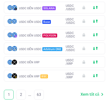
USDC
USDC ĐẾN USDC
SOLANA
/
USDC
USDC
USDC ĐẾN USDC
Base
/
USDC
USDC
USDC ĐẾN USDC
POLYGON
/
USDC
USDC
USDC ĐẾN USDC
Arbitrum ONE
/
USDC
USDC
USDC ĐẾN XRP
/
XRP
USDC
USDC ĐẾN XRP
BSC
/
XRP
Xem tất cả
1
2
...
63