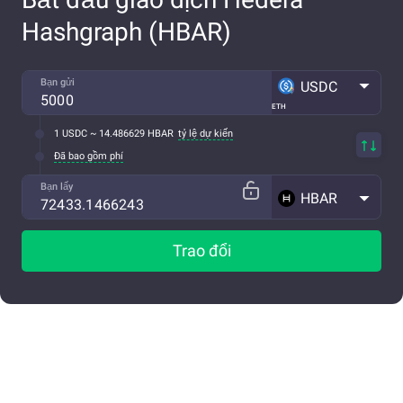
Hashgraph (HBAR)
Bạn gửi
USDC
ETH
1 USDC ~ 14.486629 HBAR
tỷ lệ dự kiến
Đã bao gồm phí
Bạn lấy
HBAR
Trao đổi