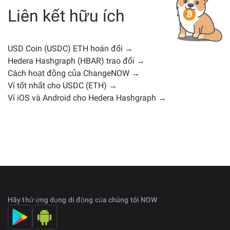
gồm các loại tiền điện tử khác với các trường hợp sử
Liên kết hữu ích
dụng hoặc vị trí thị trường tương tự. Kiểm tra tất cả
các tài sản có sẵn để trao đổi trên
trang trao đổi chính
.
USD Coin (USDC) ETH hoán đổi →
Hedera Hashgraph (HBAR) trao đổi →
Cách hoạt động của ChangeNOW →
Ví tốt nhất cho USDC (ETH) →
Ví iOS và Android cho Hedera Hashgraph →
Hãy thử ứng dụng di động của chúng tôi NOW