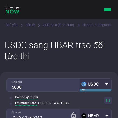
Chủ yếu
tiền tệ
USD Coin (Ethereum)
Hedera Hashgraph
USDC sang HBAR trao đổi
tức thì
Bạn gửi
USDC
ETH
Đã bao gồm phí
Estimated rate:
1 USDC ~ 14.48 HBAR
Bạn lấy
HBAR