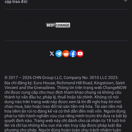
cặp trao đổi
© 2017 – 2026 CHN Group LLC, Company No. 3010 LLC 2023.
Địa chỉ đăng ký: Euro House, Richmond Hill Road, Kingstown, Saint
Vincent and the Grenadines. Thông tin trên trang web ChangeNOW
chỉ được cung cấp cho mục đích tham khảo chung và không cấu
thành tư vấn đầu tư, pháp lý, thuế hoặc tài chính. Không có nội
dung nào trên trang web này được xem là lời đề nghị hay lời mời
chào mua, bán hoặc trao đổi tài sản tiền mã hóa. Tài sản tiền mã
hóa tiềm ẩn rủi ro đáng kể và có thể dẫn đến mất vốn. Người dùng
phải tự tiến hành nghiên cứu của riêng mình trước khi đưa ra bất kỳ
quyết định nào. Trang web này chỉ dành cho cá nhân từ 18 tuổi trở
lên và chỉ tại những khu vực mà việc truy cập được pháp luật địa
phương cho phép. Người dùng hoàn toàn chịu trách nhiệm tuân