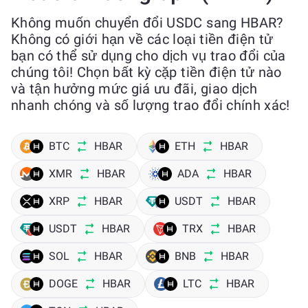
Không muốn chuyển đổi USDC sang HBAR?
Không có giới hạn về các loại tiền điện tử
bạn có thể sử dụng cho dịch vụ trao đổi của
chúng tôi! Chọn bất kỳ cặp tiền điện tử nào
và tận hưởng mức giá ưu đãi, giao dịch
nhanh chóng và số lượng trao đổi chính xác!
BTC
HBAR
ETH
HBAR
XMR
HBAR
ADA
HBAR
XRP
HBAR
USDT
HBAR
USDT
HBAR
TRX
HBAR
SOL
HBAR
BNB
HBAR
DOGE
HBAR
LTC
HBAR