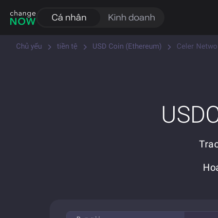
Cá nhân
Kinh doanh
Chủ yếu
tiền tệ
USD Coin (Ethereum)
Celer Netwo
USDC 
Tra
Hoá