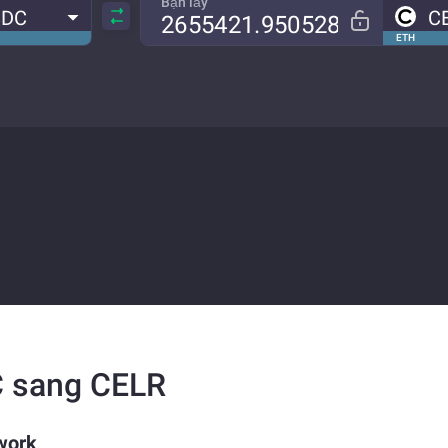
Bạn lấy
SDC
C
ETH
C sang CELR
work