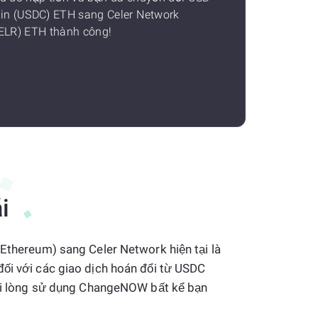
in (USDC) ETH sang Celer Network
ELR) ETH thành công!
i
(Ethereum) sang Celer Network hiện tại là
đối với các giao dịch hoán đổi từ USDC
 vui lòng sử dụng ChangeNOW bất kể bạn