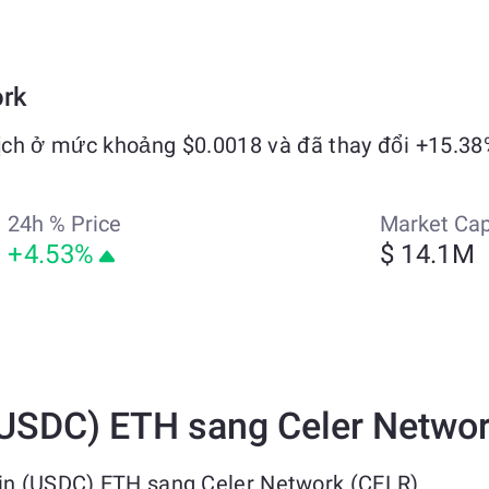
ork
ịch ở mức khoảng $0.0018 và đã thay đổi +15.38
24h % Price
Market Ca
+4.53%
$ 14.1M
(USDC) ETH sang Celer Netwo
oin (USDC) ETH sang Celer Network (CELR)