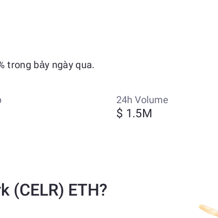
% trong bảy ngày qua.
p
24h Volume
$ 1.5M
rk (CELR) ETH?