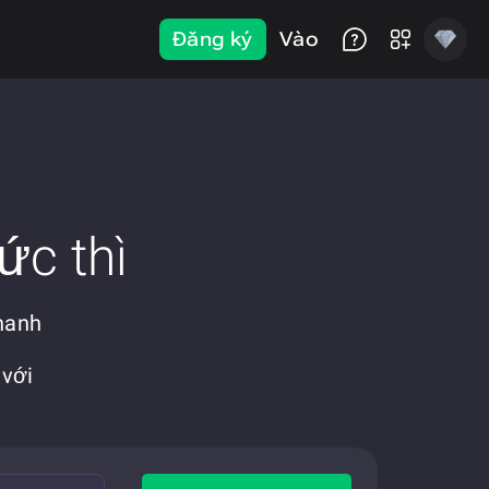
Đăng ký
Vào
ức thì
hanh
 với