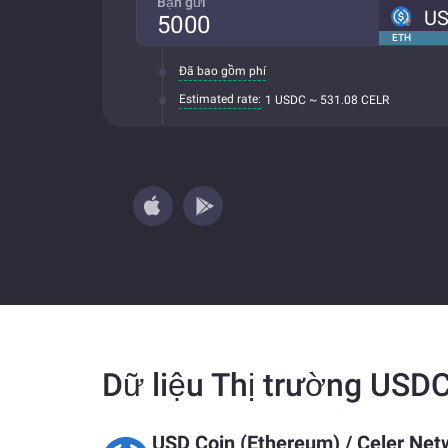
Bạn gửi
U
ETH
Đã bao gồm phí
Estimated rate:
1 USDC ~ 531.08 CELR
Dữ liệu Thị trường USD
USD Coin (Ethereum)
/
Celer Net