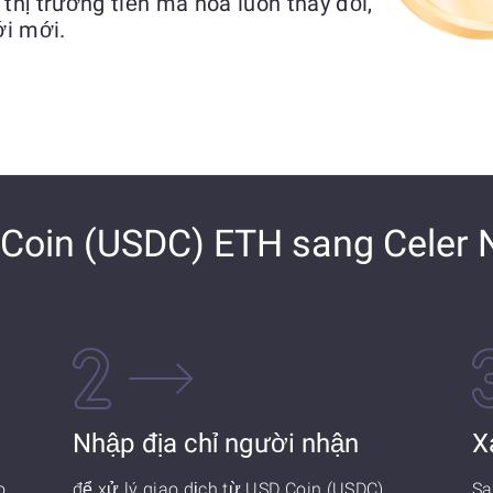
 thị trường tiền mã hóa luôn thay đổi,
ới mới.
Coin (USDC) ETH sang Celer 
Nhập địa chỉ người nhận
X
o
để xử lý giao dịch từ USD Coin (USDC)
Sa