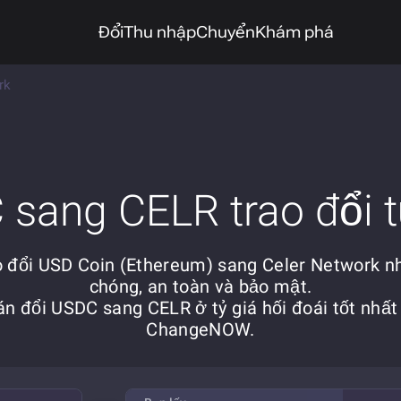
Đổi
Thu nhập
Chuyển
Khám phá
rk
sang CELR trao đổi t
o đổi USD Coin (Ethereum) sang Celer Network n
chóng, an toàn và bảo mật.
n đổi USDC sang CELR ở tỷ giá hối đoái tốt nhất
ChangeNOW.