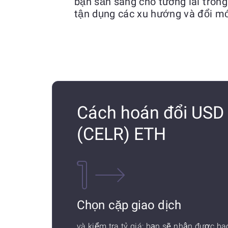
bạn sẵn sàng cho tương lai trong
tận dụng các xu hướng và đổi m
Cách hoán đổi USD 
(CELR) ETH
Chọn cặp giao dịch
và kiểm tra tỷ giá: bạn sẽ nhận được ba