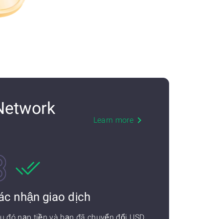
Network
Learn more
ác nhận giao dịch
u đó nạp tiền và bạn đã chuyển đổi USD