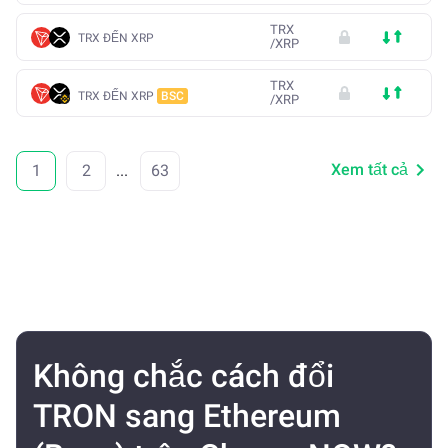
TRX
TRX ĐẾN XRP
/
XRP
TRX
TRX ĐẾN XRP
BSC
/
XRP
Xem tất cả
1
2
...
63
Không chắc cách đổi
TRON sang Ethereum