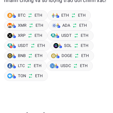
nhanh chóng và số lượng trao đổi chính xác!
BTC
ETH
ETH
ETH
XMR
ETH
ADA
ETH
XRP
ETH
USDT
ETH
USDT
ETH
SOL
ETH
BNB
ETH
DOGE
ETH
LTC
ETH
USDC
ETH
TON
ETH