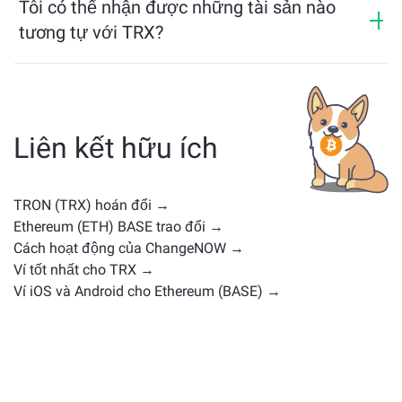
Tôi có thể nhận được những tài sản nào
tương tự với TRX?
Các tài sản tương tự TRX phụ thuộc vào loại của nó —
có thể là stablecoin, token tiện ích, coin quản trị hoặc
loại khác. Các lựa chọn thay thế phổ biến bao gồm
các loại tiền điện tử khác với các trường hợp sử dụng
Liên kết hữu ích
hoặc vị trí thị trường tương tự. Kiểm tra tất cả các tài
sản có sẵn để trao đổi trên
trang trao đổi chính
.
TRON (TRX) hoán đổi →
Ethereum (ETH) BASE trao đổi →
Cách hoạt động của ChangeNOW →
Ví tốt nhất cho TRX →
Ví iOS và Android cho Ethereum (BASE) →