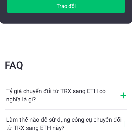
Trao đổi
FAQ
Tỷ giá chuyển đổi từ TRX sang ETH có
nghĩa là gì?
Tỷ giá chuyển đổi cho biết bạn sẽ nhận được bao
nhiêu ETH khi đổi lấy TRX. Tỷ giá này dao động theo
Làm thế nào để sử dụng công cụ chuyển đổi
điều kiện thị trường, cung và cầu, và tính thanh khoản.
từ TRX sang ETH này?