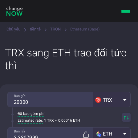
Chủ yếu
tiền tệ
TRON
Ethereum (Base)
TRX sang ETH trao đổi tức
thì
Bạn gửi
TRX
Đã bao gồm phí
Estimated rate:
1 TRX ~ 0.00016 ETH
Bạn lấy
ETH