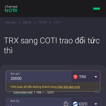
Chủ yếu
tiền tệ
TRON
COTI
TRX sang COTI trao đổi tức
thì
Bạn gửi
TRX
Tính toán số tiền không thành công.
Hãy thử làm mới
Đã bao gồm phí
Estimated rate:
1 TRX ~ ... COTI
Bạn lấy
COTI