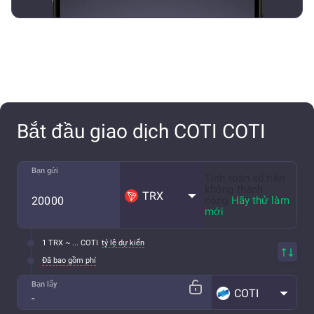
Bắt đầu giao dịch COTI COTI
Bạn gửi
Tính toán số tiền
không thành
TRX
công.
Hãy thử làm
mới
1 TRX ~ ... COTI
tỷ lệ dự kiến
Đã bao gồm phí
Bạn lấy
COTI