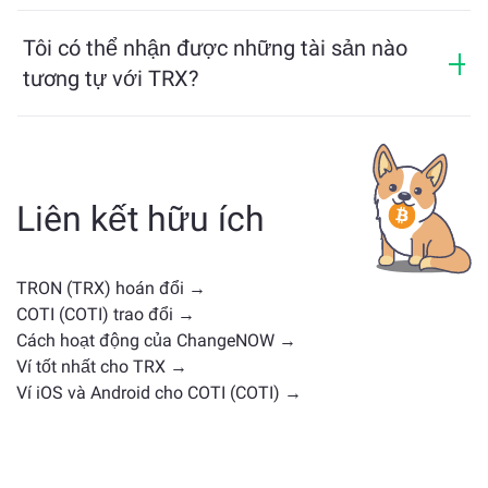
Giá của TRX đã thay đổi -0.42% trong 24 giờ qua.
các blockchain khác nhau một cách dễ dàng.
Tôi có thể nhận được những tài sản nào
tương tự với TRX?
Các tài sản tương tự TRX phụ thuộc vào loại của nó —
có thể là stablecoin, token tiện ích, coin quản trị hoặc
loại khác. Các lựa chọn thay thế phổ biến bao gồm
các loại tiền điện tử khác với các trường hợp sử dụng
Liên kết hữu ích
hoặc vị trí thị trường tương tự. Kiểm tra tất cả các tài
sản có sẵn để trao đổi trên
trang trao đổi chính
.
TRON (TRX) hoán đổi →
COTI (COTI) trao đổi →
Cách hoạt động của ChangeNOW →
Ví tốt nhất cho TRX →
Ví iOS và Android cho COTI (COTI) →