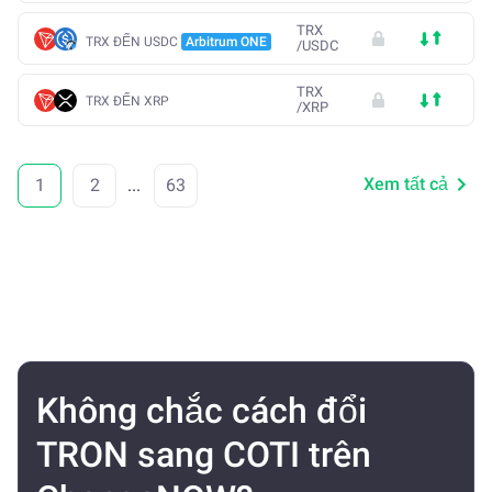
TRX
TRX ĐẾN USDC
Arbitrum ONE
/
USDC
TRX
TRX ĐẾN XRP
/
XRP
Xem tất cả
1
2
...
63
Không chắc cách đổi
TRON sang COTI trên