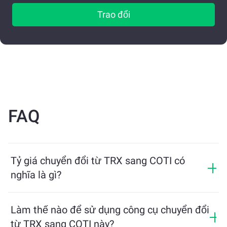
Trao đổi
FAQ
Tỷ giá chuyển đổi từ TRX sang COTI có
nghĩa là gì?
Tỷ giá chuyển đổi cho biết bạn sẽ nhận được bao
nhiêu COTI khi đổi lấy TRX. Tỷ giá này dao động theo
Làm thế nào để sử dụng công cụ chuyển đổi
điều kiện thị trường, cung và cầu, và tính thanh khoản.
từ TRX sang COTI này?