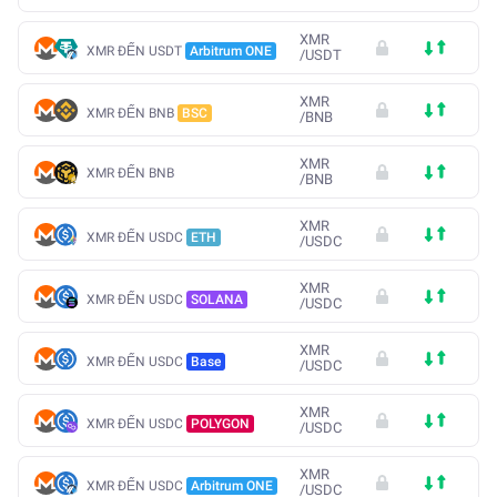
XMR
XMR ĐẾN USDT
Arbitrum ONE
/
USDT
XMR
XMR ĐẾN BNB
BSC
/
BNB
XMR
XMR ĐẾN BNB
/
BNB
XMR
XMR ĐẾN USDC
ETH
/
USDC
XMR
XMR ĐẾN USDC
SOLANA
/
USDC
XMR
XMR ĐẾN USDC
Base
/
USDC
XMR
XMR ĐẾN USDC
POLYGON
/
USDC
XMR
XMR ĐẾN USDC
Arbitrum ONE
/
USDC