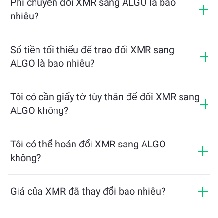
tính toán số lượng ALGO ước tính mà bạn sẽ nhận
Phí chuyển đổi XMR sang ALGO là bao
được. Sau đó, làm theo các bước để hoàn tất giao
nhiêu?
dịch.
Phí trao đổi thay đổi tùy thuộc vào mạng lưới, tính
thanh khoản và điều kiện thị trường. ChangeNOW
Số tiền tối thiểu để trao đổi XMR sang
cung cấp tỷ lệ cạnh tranh mà không có phí ẩn, và số
ALGO là bao nhiêu?
tiền cuối cùng sẽ được hiển thị trước khi bạn xác nhận
giao dịch.
Số tiền tối thiểu phụ thuộc vào phí mạng và tính thanh
khoản. Nền tảng sẽ tự động tính toán số tiền tối thiểu
Tôi có cần giấy tờ tùy thân để đổi XMR sang
cần thiết để đảm bảo giao dịch diễn ra suôn sẻ. Tuy
ALGO không?
nhiên, trong hầu hết các trường hợp, số tiền tối thiểu
chỉ bằng 2 đô la tương đương.
Giao dịch trên ChangeNOW không yêu cầu giấy tờ tùy
thân, giúp quá trình diễn ra nhanh chóng và ẩn danh.
Tôi có thể hoán đổi XMR sang ALGO
Tuy nhiên, nếu bạn đăng nhập vào ChangeNOW Pro và
không?
hoàn tất xác minh, giao dịch của bạn sẽ có lợi hơn.
Tìm hiểu thêm tại
trang ChangeNOW Pro
!
Có, trên ChangeNOW bạn có thể hoán đổi ALGO sang
XMR và ngược lại. Ngoài ra, ChangeNOW còn hỗ trợ
Giá của XMR đã thay đổi bao nhiêu?
bridge đa chuỗi, giúp người dùng chuyển tài sản giữa
Giá của XMR đã thay đổi +2.26% trong 24 giờ qua.
các blockchain khác nhau một cách dễ dàng.