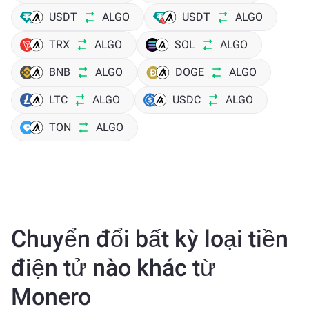
USDT
ALGO
USDT
ALGO
TRX
ALGO
SOL
ALGO
BNB
ALGO
DOGE
ALGO
LTC
ALGO
USDC
ALGO
TON
ALGO
Chuyển đổi bất kỳ loại tiền
điện tử nào khác từ
Monero