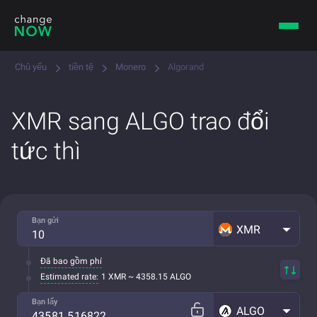
Chủ yếu
tiền tệ
Monero
Algorand
XMR sang ALGO trao đổi
tức thì
Bạn gửi
XMR
Đã bao gồm phí
Estimated rate:
1 XMR ~ 4358.15 ALGO
Bạn lấy
ALGO