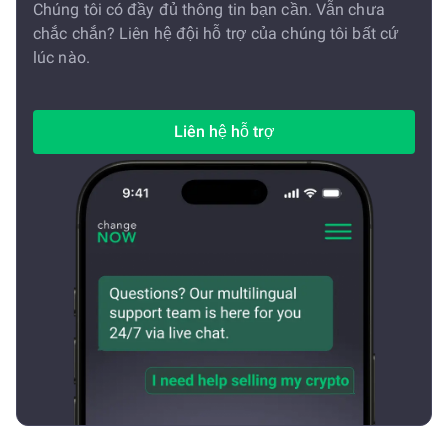
Chúng tôi có đầy đủ thông tin bạn cần. Vẫn chưa
chắc chắn? Liên hệ đội hỗ trợ của chúng tôi bất cứ
lúc nào.
Liên hệ hỗ trợ