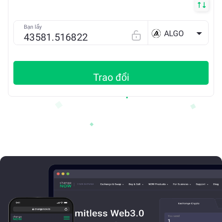
Bạn lấy
ALGO
Trao đổi