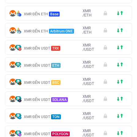
XMR
XMR ĐẾN ETH
Base
/
ETH
XMR
XMR ĐẾN ETH
Arbitrum ONE
/
ETH
XMR
XMR ĐẾN USDT
TRX
/
USDT
XMR
XMR ĐẾN USDT
ETH
/
USDT
XMR
XMR ĐẾN USDT
BSC
/
USDT
XMR
XMR ĐẾN USDT
SOLANA
/
USDT
XMR
XMR ĐẾN USDT
TON
/
USDT
XMR
XMR ĐẾN USDT
POLYGON
/
USDT