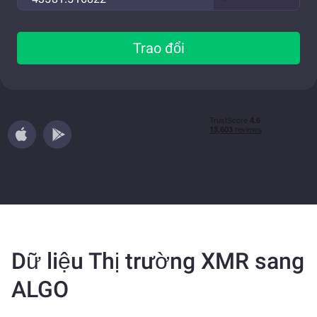
Trao đổi
Dữ liệu Thị trường XMR sang
ALGO