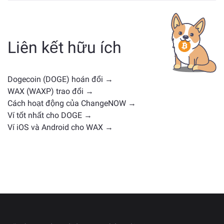
Các tài sản tương tự DOGE phụ thuộc vào loại của nó
— có thể là stablecoin, token tiện ích, coin quản trị
hoặc loại khác. Các lựa chọn thay thế phổ biến bao
gồm các loại tiền điện tử khác với các trường hợp sử
Liên kết hữu ích
dụng hoặc vị trí thị trường tương tự. Kiểm tra tất cả
các tài sản có sẵn để trao đổi trên
trang trao đổi chính
.
Dogecoin (DOGE) hoán đổi →
WAX (WAXP) trao đổi →
Cách hoạt động của ChangeNOW →
Ví tốt nhất cho DOGE →
Ví iOS và Android cho WAX →