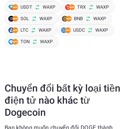
USDT
WAXP
TRX
WAXP
SOL
WAXP
BNB
WAXP
LTC
WAXP
USDC
WAXP
TON
WAXP
Chuyển đổi bất kỳ loại tiền
điện tử nào khác từ
Dogecoin
Bạn không muốn chuyển đổi DOGE thành