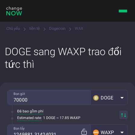
Chủ yếu
tiền tệ
Dogecoin
WAX
DOGE sang WAXP trao đổi
tức thì
Bạn gửi
DOGE
Đã bao gồm phí
Estimated rate:
1 DOGE ~ 17.85 WAXP
Bạn lấy
WAXP