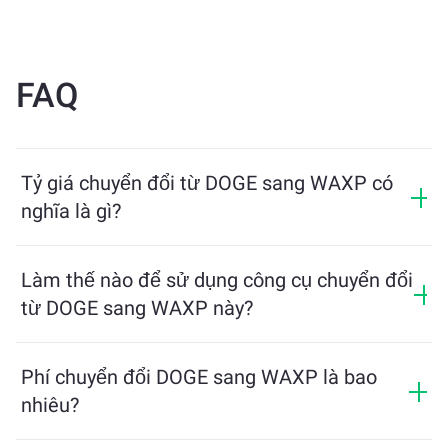
FAQ
Tỷ giá chuyển đổi từ DOGE sang WAXP có
nghĩa là gì?
Tỷ giá chuyển đổi cho biết bạn sẽ nhận được bao
nhiêu WAXP khi đổi lấy DOGE. Tỷ giá này dao động
Làm thế nào để sử dụng công cụ chuyển đổi
theo điều kiện thị trường, cung và cầu, và tính thanh
từ DOGE sang WAXP này?
khoản.
Chỉ cần nhập số lượng DOGE bạn muốn đổi, công cụ
sẽ tính toán số lượng WAXP ước tính mà bạn sẽ nhận
Phí chuyển đổi DOGE sang WAXP là bao
được. Sau đó, làm theo các bước để hoàn tất giao
nhiêu?
dịch.
Phí trao đổi thay đổi tùy thuộc vào mạng lưới, tính