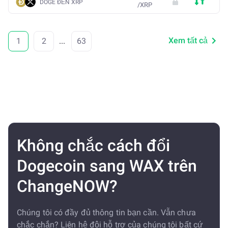
DOGE ĐẾN XRP
/
XRP
Xem tất cả
1
2
...
63
Không chắc cách đổi
Dogecoin sang WAX trên
ChangeNOW?
Chúng tôi có đầy đủ thông tin bạn cần. Vẫn chưa
chắc chắn? Liên hệ đội hỗ trợ của chúng tôi bất cứ