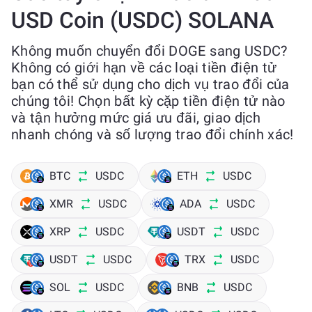
USD Coin (USDC) SOLANA
Không muốn chuyển đổi DOGE sang USDC?
Không có giới hạn về các loại tiền điện tử
bạn có thể sử dụng cho dịch vụ trao đổi của
chúng tôi! Chọn bất kỳ cặp tiền điện tử nào
và tận hưởng mức giá ưu đãi, giao dịch
nhanh chóng và số lượng trao đổi chính xác!
BTC
USDC
ETH
USDC
XMR
USDC
ADA
USDC
XRP
USDC
USDT
USDC
USDT
USDC
TRX
USDC
SOL
USDC
BNB
USDC