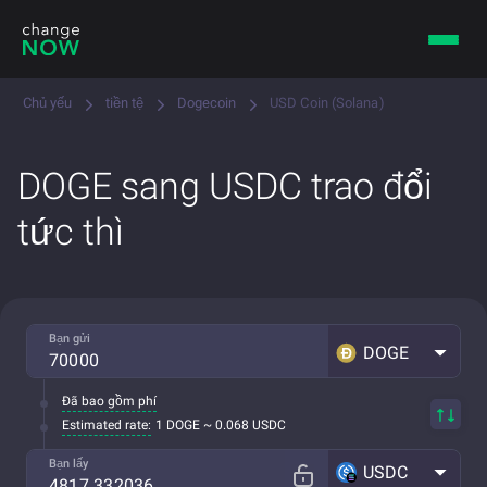
Chủ yếu
tiền tệ
Dogecoin
USD Coin (Solana)
DOGE sang USDC trao đổi
tức thì
Bạn gửi
DOGE
Đã bao gồm phí
Estimated rate:
1 DOGE ~ 0.068 USDC
Bạn lấy
USDC