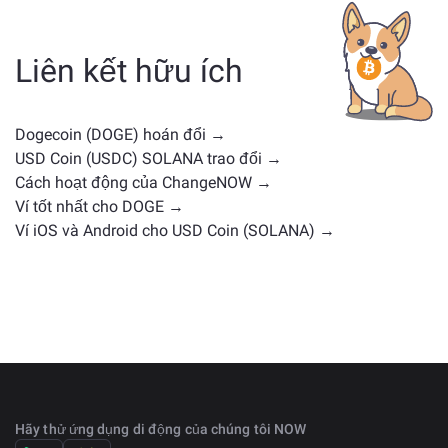
— có thể là stablecoin, token tiện ích, coin quản trị
hoặc loại khác. Các lựa chọn thay thế phổ biến bao
gồm các loại tiền điện tử khác với các trường hợp sử
Liên kết hữu ích
dụng hoặc vị trí thị trường tương tự. Kiểm tra tất cả
các tài sản có sẵn để trao đổi trên
trang trao đổi chính
.
Dogecoin (DOGE) hoán đổi →
USD Coin (USDC) SOLANA trao đổi →
Cách hoạt động của ChangeNOW →
Ví tốt nhất cho DOGE →
Ví iOS và Android cho USD Coin (SOLANA) →
Hãy thử ứng dụng di động của chúng tôi NOW