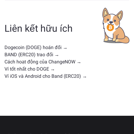
Các tài sản tương tự DOGE phụ thuộc vào loại của nó
— có thể là stablecoin, token tiện ích, coin quản trị
hoặc loại khác. Các lựa chọn thay thế phổ biến bao
gồm các loại tiền điện tử khác với các trường hợp sử
Liên kết hữu ích
dụng hoặc vị trí thị trường tương tự. Kiểm tra tất cả
các tài sản có sẵn để trao đổi trên
trang trao đổi chính
.
Dogecoin (DOGE) hoán đổi →
BAND (ERC20) trao đổi →
Cách hoạt động của ChangeNOW →
Ví tốt nhất cho DOGE →
Ví iOS và Android cho Band (ERC20) →