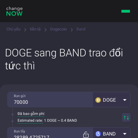
Chủ yếu
tiền tệ
Dogecoin
Band
DOGE sang BAND trao đổi
tức thì
Bạn gửi
DOGE
Đã bao gồm phí
Estimated rate:
1 DOGE ~ 0.4 BAND
Bạn lấy
BAND