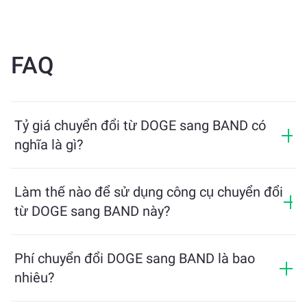
FAQ
Tỷ giá chuyển đổi từ DOGE sang BAND có
nghĩa là gì?
Tỷ giá chuyển đổi cho biết bạn sẽ nhận được bao
nhiêu BAND khi đổi lấy DOGE. Tỷ giá này dao động
Làm thế nào để sử dụng công cụ chuyển đổi
theo điều kiện thị trường, cung và cầu, và tính thanh
từ DOGE sang BAND này?
khoản.
Chỉ cần nhập số lượng DOGE bạn muốn đổi, công cụ
sẽ tính toán số lượng BAND ước tính mà bạn sẽ nhận
Phí chuyển đổi DOGE sang BAND là bao
được. Sau đó, làm theo các bước để hoàn tất giao
nhiêu?
dịch.
Phí trao đổi thay đổi tùy thuộc vào mạng lưới, tính