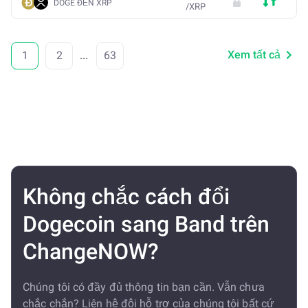
DOGE ĐẾN XRP
/
XRP
Xem tất cả
1
2
...
63
Không chắc cách đổi
Dogecoin sang Band trên
ChangeNOW?
Chúng tôi có đầy đủ thông tin bạn cần. Vẫn chưa
chắc chắn? Liên hệ đội hỗ trợ của chúng tôi bất cứ