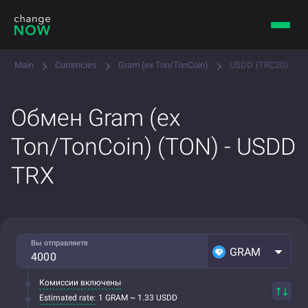
Main
Currencies
Gram (ex Ton/TonCoin)
USDD (TRC20)
Обмен Gram (ex
Ton/TonCoin) (TON) - USDD
TRX
Вы отправляете
GRAM
Комиссии включены
Estimated rate:
1 GRAM ~ 1.33 USDD