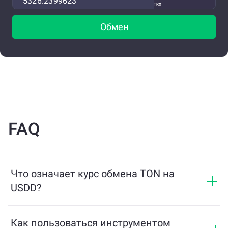
TRX
Обмен
FAQ
Что означает курс обмена TON на
USDD?
Курс обмена показывает, сколько USDD вы
получите в обмен на TON. Этот курс колеблется в
Как пользоваться инструментом