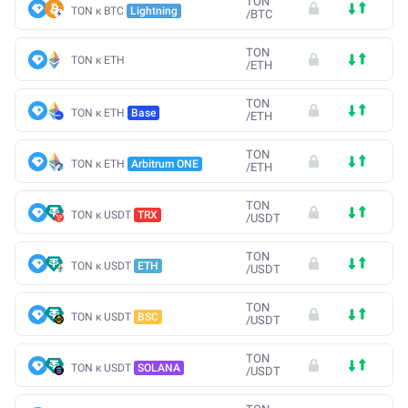
TON
TON к BTC
Lightning
/
BTC
TON
TON к ETH
/
ETH
TON
TON к ETH
Base
/
ETH
TON
TON к ETH
Arbitrum ONE
/
ETH
TON
TON к USDT
TRX
/
USDT
TON
TON к USDT
ETH
/
USDT
TON
TON к USDT
BSC
/
USDT
TON
TON к USDT
SOLANA
/
USDT