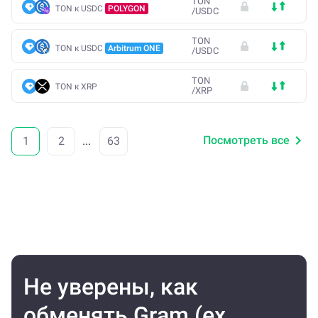
TON
TON к USDC
POLYGON
/
USDC
TON
TON к USDC
Arbitrum ONE
/
USDC
TON
TON к XRP
/
XRP
Посмотреть все
1
2
...
63
Не уверены, как
обменять Gram (ex