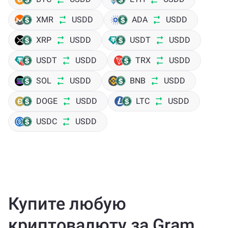
XMR
USDD
ADA
USDD
XRP
USDD
USDT
USDD
USDT
USDD
TRX
USDD
SOL
USDD
BNB
USDD
DOGE
USDD
LTC
USDD
USDC
USDD
Купите любую
криптовалюту за Gram