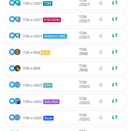
TON
TON к USDT
TON
/
USDT
TON
TON к USDT
POLYGON
/
USDT
TON
TON к USDT
Arbitrum ONE
/
USDT
TON
TON к BNB
BSC
/
BNB
TON
TON к BNB
/
BNB
TON
TON к USDC
ETH
/
USDC
TON
TON к USDC
SOLANA
/
USDC
TON
TON к USDC
Base
/
USDC