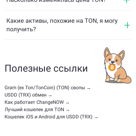
поддерживает мультичейн-мост, который
ChangeNOW Pro
!
Цена TON изменилась на -0.94% за последние 24
позволяет пользователям легко переводить
часа.
Какие активы, похожие на TON, я могу
активы между разными блокчейнами.
получить?
Активы, похожие на TON, зависят от его категории
— будь то стейблкоин, утилитарный токен, токен
управления или другой тип. Обычно это другие
криптовалюты с похожими случаями
Полезные ссылки
использования или рыночными позициями.
Проверьте все доступные активы для обмена на
главной странице обмена
.
Gram (ex Ton/TonCoin) (TON) свопы →
USDD (TRX) обмен →
Как работает ChangeNOW →
Лучший кошелек для TON →
Кошелек iOS и Android для USDD (TRX) →