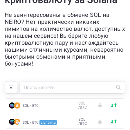
Не заинтересованы в обмене SOL на
NEIRO? Нет практически никаких
лимитов на количество валют, доступных
на нашем сервисе! Выберите любую
криптовалютную пару и наслаждайтесь
нашими отличными курсами, невероятно
быстрыми обменами и приятными
бонусами!
SOL
SOL к BTC
/
BTC
SOL
SOL к BTC
Lightning
/
BTC