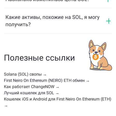
поддерживает мультичейн-мост, который
ChangeNOW Pro
!
Цена SOL изменилась на +0.03% за последние 24
позволяет пользователям легко переводить
часа.
Какие активы, похожие на SOL, я могу
активы между разными блокчейнами.
получить?
Активы, похожие на SOL, зависят от его категории
— будь то стейблкоин, утилитарный токен, токен
управления или другой тип. Обычно это другие
криптовалюты с похожими случаями
Полезные ссылки
использования или рыночными позициями.
Проверьте все доступные активы для обмена на
главной странице обмена
.
Solana (SOL) свопы →
First Neiro On Ethereum (NEIRO) ETH обмен →
Как работает ChangeNOW →
Лучший кошелек для SOL →
Кошелек iOS и Android для First Neiro On Ethereum (ETH)
→