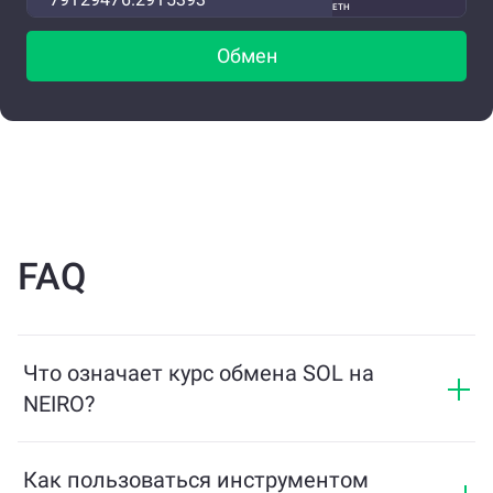
ETH
Обмен
FAQ
Что означает курс обмена SOL на
NEIRO?
Курс обмена показывает, сколько NEIRO вы
получите в обмен на SOL. Этот курс колеблется в
Как пользоваться инструментом