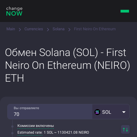
Main
Currencies
Solana
First Neiro On Ethereum
Обмен Solana (SOL) - First
Neiro On Ethereum (NEIRO)
ETH
Вы отправляете
SOL
Комиссии включены
Estimated rate:
1 SOL ~ 1130421.08 NEIRO