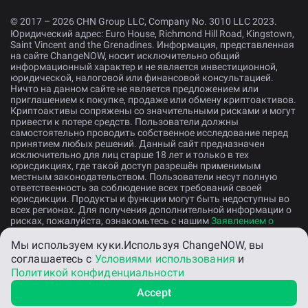
© 2017 – 2026 CHN Group LLC, Company No. 3010 LLC 2023.
Юридический адрес: Euro House, Richmond Hill Road, Kingstown,
Saint Vincent and the Grenadines. Информация, представленная
на сайте ChangeNOW, носит исключительно общий
информационный характер и не является инвестиционной,
юридической, налоговой или финансовой консультацией.
Ничто на данном сайте не является предложением или
приглашением к покупке, продаже или обмену криптоактивов.
Криптоактивы сопряжены со значительными рисками и могут
привести к потере средств. Пользователи должны
самостоятельно проводить собственное исследование перед
принятием любых решений. Данный сайт предназначен
исключительно для лиц старше 18 лет и только в тех
юрисдикциях, где такой доступ разрешён применимым
местным законодательством. Пользователи несут полную
ответственность за соблюдение всех требований своей
юрисдикции. Продукты и функции могут быть недоступны во
всех регионах. Для получения дополнительной информации о
рисках, пожалуйста, ознакомьтесь с нашим
Заявлением о
раскрытии рисков
.
Мы используем куки.
Используя ChangeNOW, вы
соглашаетесь с
Условиями использования
и
Русский
Политикой конфиденциальности
Accept