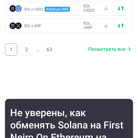
SOL
SOL к USDC
Arbitrum ONE
/
USDC
SOL
SOL к XRP
/
XRP
Посмотреть все
1
2
...
63
Не уверены, как
обменять Solana на First
Neiro On Ethereum на