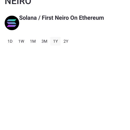
NEIRO
Solana
/
First Neiro On Ethereum
1D
1W
1M
3M
1Y
2Y