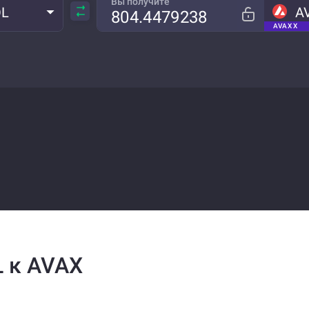
Вы получите
OL
A
AVAX X
 к AVAX