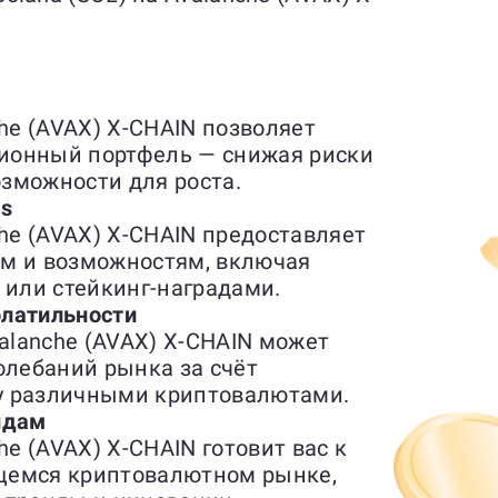
che (AVAX) X-CHAIN позволяет
ионный портфель — снижая риски
зможности для роста.
es
che (AVAX) X-CHAIN предоставляет
ям и возможностям, включая
 или стейкинг-наградами.
латильности
valanche (AVAX) X-CHAIN может
олебаний рынка за счёт
у различными криптовалютами.
ндам
he (AVAX) X-CHAIN готовит вас к
щемся криптовалютном рынке,