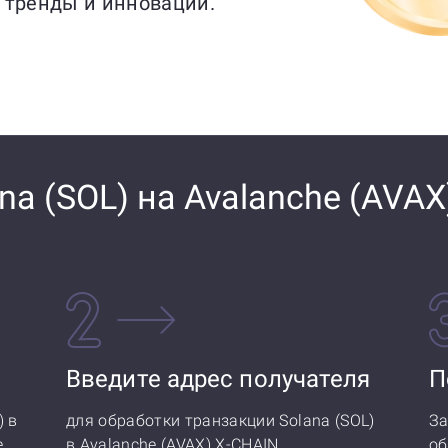
 тренды и инновации.
a (SOL) на Avalanche (AVAX)
Введите адрес получателя
П
) в
для обработки транзакции Solana (SOL)
За
.
в Avalanche (AVAX) X-CHAIN.
об