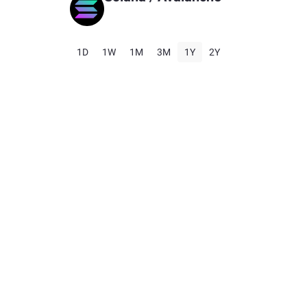
1D
1W
1M
3M
1Y
2Y