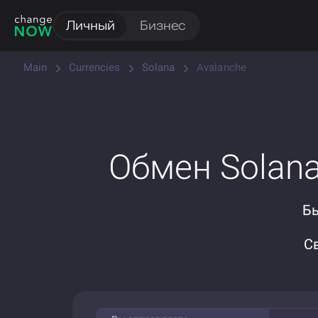
Личный
Бизнес
Main
Currencies
Solana
Avalanche
Обмен Solana
Бы
С