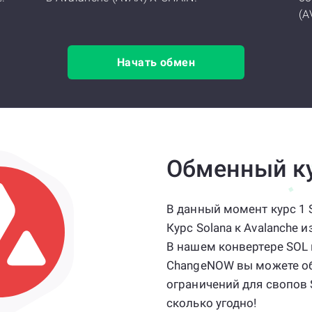
(A
Начать обмен
Обменный к
В данный момент курс 1 S
Курс Solana к Avalanche 
В нашем конвертере SOL к
ChangeNOW вы можете об
ограничений для свопов S
сколько угодно!