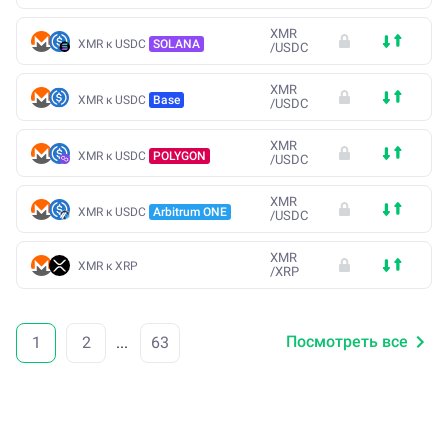
XMR
XMR к USDC
SOLANA
/
USDC
XMR
XMR к USDC
Base
/
USDC
XMR
XMR к USDC
POLYGON
/
USDC
XMR
XMR к USDC
Arbitrum ONE
/
USDC
XMR
XMR к XRP
/
XRP
Посмотреть все
1
2
...
63