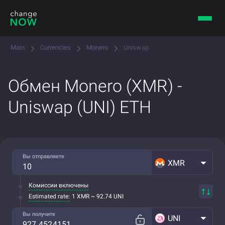
Main
Currencies
Monero
Uniswap
Обмен Monero (XMR) -
Uniswap (UNI) ETH
Вы отправляете
XMR
Комиссии включены
Estimated rate:
1 XMR ~ 92.74 UNI
Вы получите
UNI