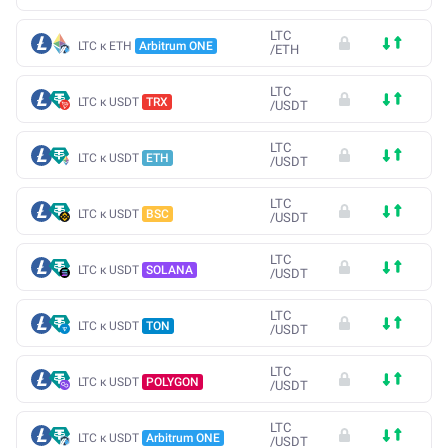
LTC
LTC к ETH
Arbitrum ONE
/
ETH
LTC
LTC к USDT
TRX
/
USDT
LTC
LTC к USDT
ETH
/
USDT
LTC
LTC к USDT
BSC
/
USDT
LTC
LTC к USDT
SOLANA
/
USDT
LTC
LTC к USDT
TON
/
USDT
LTC
LTC к USDT
POLYGON
/
USDT
LTC
LTC к USDT
Arbitrum ONE
/
USDT