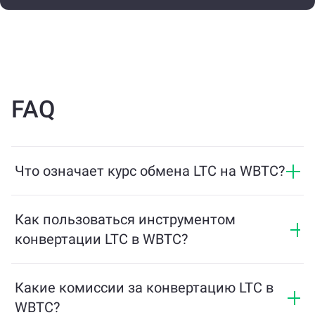
FAQ
Что означает курс обмена LTC на WBTC?
Курс обмена показывает, сколько WBTC вы
получите в обмен на LTC. Этот курс колеблется в
Как пользоваться инструментом
зависимости от рыночных условий, спроса и
конвертации LTC в WBTC?
предложения, а также ликвидности.
Просто введите сумму LTC, которую хотите
обменять, и инструмент рассчитает
Какие комиссии за конвертацию LTC в
предполагаемое количество WBTC, которое вы
WBTC?