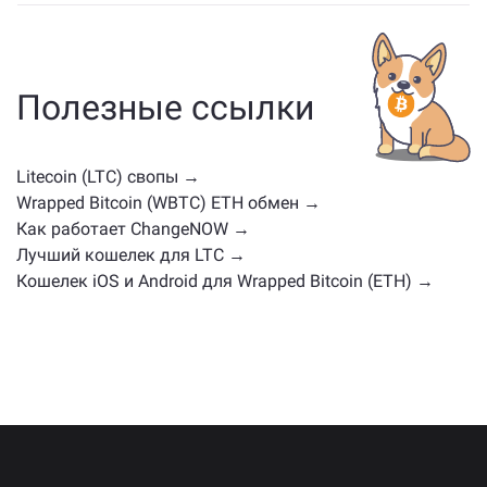
Активы, похожие на LTC, зависят от его категории
— будь то стейблкоин, утилитарный токен, токен
управления или другой тип. Обычно это другие
криптовалюты с похожими случаями
Полезные ссылки
использования или рыночными позициями.
Проверьте все доступные активы для обмена на
главной странице обмена
.
Litecoin (LTC) свопы →
Wrapped Bitcoin (WBTC) ETH обмен →
Как работает ChangeNOW →
Лучший кошелек для LTC →
Кошелек iOS и Android для Wrapped Bitcoin (ETH) →