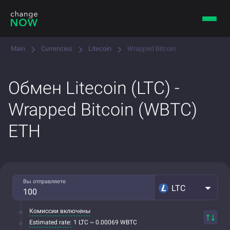
Main
Currencies
Litecoin
Wrapped Bitcoin
Обмен Litecoin (LTC) -
Wrapped Bitcoin (WBTC)
ETH
Вы отправляете
LTC
Комиссии включены
Estimated rate:
1 LTC ~ 0.00069 WBTC