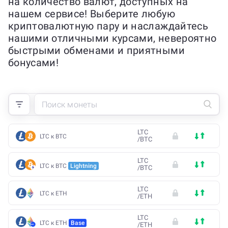
на количество валют, доступных на
нашем сервисе! Выберите любую
криптовалютную пару и наслаждайтесь
нашими отличными курсами, невероятно
быстрыми обменами и приятными
бонусами!
LTC
LTC к BTC
/
BTC
LTC
LTC к BTC
Lightning
/
BTC
LTC
LTC к ETH
/
ETH
LTC
LTC к ETH
Base
/
ETH