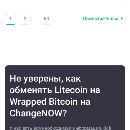
Посмотреть все
1
2
...
63
Не уверены, как
обменять Litecoin на
Wrapped Bitcoin на
ChangeNOW?
У нас есть вся необходимая информация. Всё