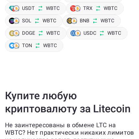
USDT
WBTC
TRX
WBTC
SOL
WBTC
BNB
WBTC
DOGE
WBTC
USDC
WBTC
TON
WBTC
Купите любую
криптовалюту за Litecoin
Не заинтересованы в обмене LTC на
WBTC? Нет практически никаких лимитов