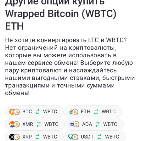
Другие опции купить
Wrapped Bitcoin (WBTC)
ETH
Не хотите конвертировать LTC в WBTC?
Нет ограничений на криптовалюты,
которые вы можете использовать в
нашем сервисе обмена! Выберите любую
пару криптовалют и наслаждайтесь
нашими выгодными ставками, быстрыми
транзакциями и точными суммами
обмена!
BTC
WBTC
ETH
WBTC
XMR
WBTC
ADA
WBTC
XRP
WBTC
USDT
WBTC