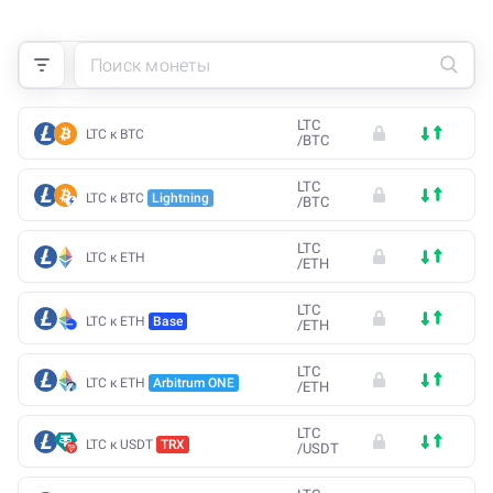
LTC
LTC к BTC
/
BTC
LTC
LTC к BTC
Lightning
/
BTC
LTC
LTC к ETH
/
ETH
LTC
LTC к ETH
Base
/
ETH
LTC
LTC к ETH
Arbitrum ONE
/
ETH
LTC
LTC к USDT
TRX
/
USDT