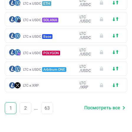
LTC
LTC к USDC
ETH
/
USDC
LTC
LTC к USDC
SOLANA
/
USDC
LTC
LTC к USDC
Base
/
USDC
LTC
LTC к USDC
POLYGON
/
USDC
LTC
LTC к USDC
Arbitrum ONE
/
USDC
LTC
LTC к XRP
/
XRP
Посмотреть все
1
2
...
63