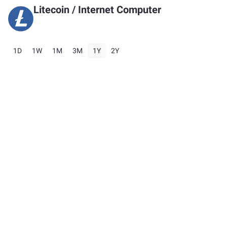
Litecoin
/
Internet Computer
1D
1W
1M
3M
1Y
2Y