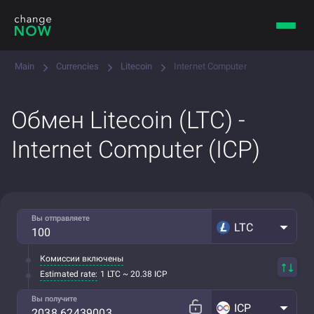
Main
Currencies
Litecoin
Internet Computer
Обмен Litecoin (LTC) -
Internet Computer (ICP)
Вы отправляете
LTC
Комиссии включены
Estimated rate:
1 LTC ~ 20.38 ICP
Вы получите
ICP