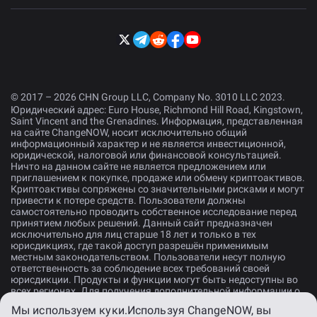
© 2017 – 2026 CHN Group LLC, Company No. 3010 LLC 2023.
Юридический адрес: Euro House, Richmond Hill Road, Kingstown,
Saint Vincent and the Grenadines. Информация, представленная
на сайте ChangeNOW, носит исключительно общий
информационный характер и не является инвестиционной,
юридической, налоговой или финансовой консультацией.
Ничто на данном сайте не является предложением или
приглашением к покупке, продаже или обмену криптоактивов.
Криптоактивы сопряжены со значительными рисками и могут
привести к потере средств. Пользователи должны
самостоятельно проводить собственное исследование перед
принятием любых решений. Данный сайт предназначен
исключительно для лиц старше 18 лет и только в тех
юрисдикциях, где такой доступ разрешён применимым
местным законодательством. Пользователи несут полную
ответственность за соблюдение всех требований своей
юрисдикции. Продукты и функции могут быть недоступны во
всех регионах. Для получения дополнительной информации о
рисках, пожалуйста, ознакомьтесь с нашим
Заявлением о
Мы используем куки.
Используя ChangeNOW, вы
раскрытии рисков
.