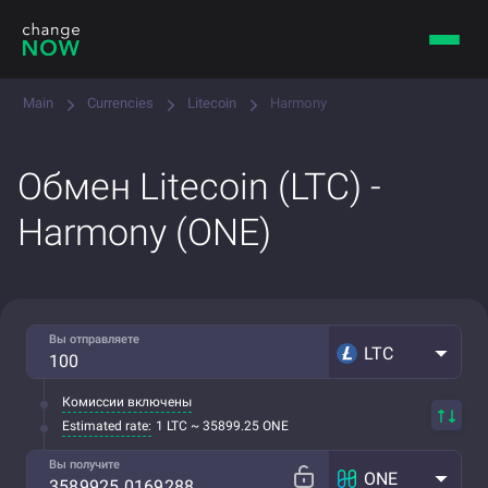
Main
Currencies
Litecoin
Harmony
Обмен Litecoin (LTC) -
Harmony (ONE)
Вы отправляете
LTC
Комиссии включены
Estimated rate:
1 LTC ~ 35899.25 ONE
Вы получите
ONE