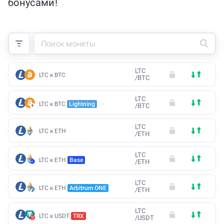
бонусами!
LTC
LTC к BTC
/
BTC
LTC
LTC к BTC
Lightning
/
BTC
LTC
LTC к ETH
/
ETH
LTC
LTC к ETH
Base
/
ETH
LTC
LTC к ETH
Arbitrum ONE
/
ETH
LTC
LTC к USDT
TRX
/
USDT