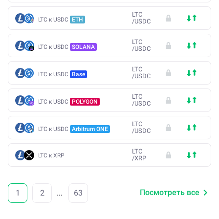
LTC
LTC к USDC
ETH
/
USDC
LTC
LTC к USDC
SOLANA
/
USDC
LTC
LTC к USDC
Base
/
USDC
LTC
LTC к USDC
POLYGON
/
USDC
LTC
LTC к USDC
Arbitrum ONE
/
USDC
LTC
LTC к XRP
/
XRP
Посмотреть все
1
2
...
63