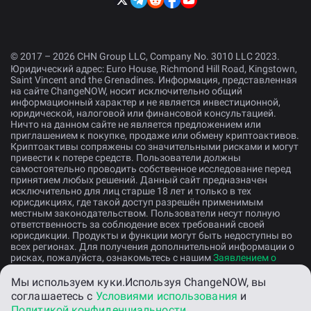
© 2017 – 2026 CHN Group LLC, Company No. 3010 LLC 2023.
Юридический адрес: Euro House, Richmond Hill Road, Kingstown,
Saint Vincent and the Grenadines. Информация, представленная
на сайте ChangeNOW, носит исключительно общий
информационный характер и не является инвестиционной,
юридической, налоговой или финансовой консультацией.
Ничто на данном сайте не является предложением или
приглашением к покупке, продаже или обмену криптоактивов.
Криптоактивы сопряжены со значительными рисками и могут
привести к потере средств. Пользователи должны
самостоятельно проводить собственное исследование перед
принятием любых решений. Данный сайт предназначен
исключительно для лиц старше 18 лет и только в тех
юрисдикциях, где такой доступ разрешён применимым
местным законодательством. Пользователи несут полную
ответственность за соблюдение всех требований своей
юрисдикции. Продукты и функции могут быть недоступны во
всех регионах. Для получения дополнительной информации о
рисках, пожалуйста, ознакомьтесь с нашим
Заявлением о
раскрытии рисков
.
Мы используем куки.
Используя ChangeNOW, вы
соглашаетесь с
Условиями использования
и
Русский
Политикой конфиденциальности