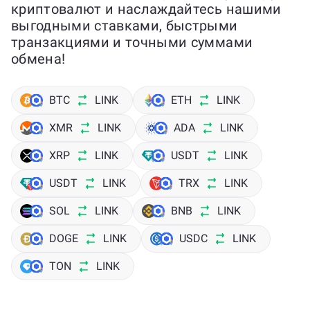
криптовалют и наслаждайтесь нашими
выгодными ставками, быстрыми
транзакциями и точными суммами
обмена!
BTC
LINK
ETH
LINK
XMR
LINK
ADA
LINK
XRP
LINK
USDT
LINK
USDT
LINK
TRX
LINK
SOL
LINK
BNB
LINK
DOGE
LINK
USDC
LINK
TON
LINK