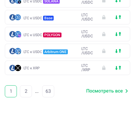
LTC к USDC
SOLANA
/
USDC
LTC
LTC к USDC
Base
/
USDC
LTC
LTC к USDC
POLYGON
/
USDC
LTC
LTC к USDC
Arbitrum ONE
/
USDC
LTC
LTC к XRP
/
XRP
Посмотреть все
1
2
...
63