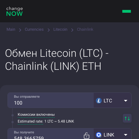
Main
Currencies
Litecoin
Chainlink
Обмен Litecoin (LTC) -
Chainlink (LINK) ETH
Вы отправляете
LTC
Комиссии включены
Estimated rate:
1 LTC ~ 5.48 LINK
Вы получите
LINK