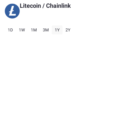
Litecoin
/
Chainlink
1D
1W
1M
3M
1Y
2Y