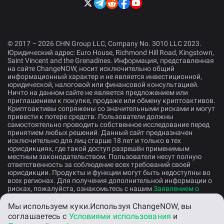
© 2017 – 2026 CHN Group LLC, Company No. 3010 LLC 2023.
Юридический адрес: Euro House, Richmond Hill Road, Kingstown,
Saint Vincent and the Grenadines. Информация, представленная
на сайте ChangeNOW, носит исключительно общий
информационный характер и не является инвестиционной,
юридической, налоговой или финансовой консультацией.
Ничто на данном сайте не является предложением или
приглашением к покупке, продаже или обмену криптоактивов.
Криптоактивы сопряжены со значительными рисками и могут
привести к потере средств. Пользователи должны
самостоятельно проводить собственное исследование перед
принятием любых решений. Данный сайт предназначен
исключительно для лиц старше 18 лет и только в тех
юрисдикциях, где такой доступ разрешён применимым
местным законодательством. Пользователи несут полную
ответственность за соблюдение всех требований своей
юрисдикции. Продукты и функции могут быть недоступны во
всех регионах. Для получения дополнительной информации о
рисках, пожалуйста, ознакомьтесь с нашим
Заявлением о
раскрытии рисков
.
Мы используем куки.
Используя ChangeNOW, вы
соглашаетесь с
Условиями использования
и
Русский