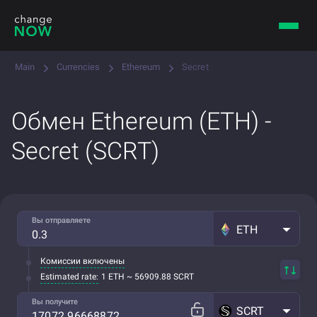
Main
Currencies
Ethereum
Secret
Обмен Ethereum (ETH) -
Secret (SCRT)
Вы отправляете
ETH
Комиссии включены
Estimated rate:
1 ETH ~ 56909.88 SCRT
Вы получите
SCRT