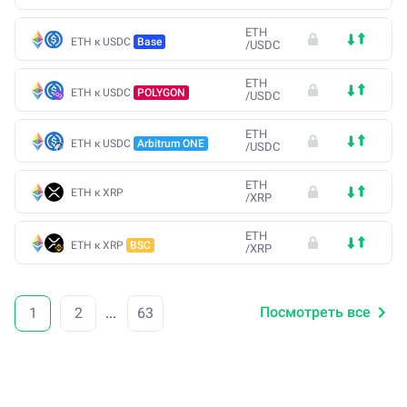
ETH
ETH к USDC
Base
/
USDC
ETH
ETH к USDC
POLYGON
/
USDC
ETH
ETH к USDC
Arbitrum ONE
/
USDC
ETH
ETH к XRP
/
XRP
ETH
ETH к XRP
BSC
/
XRP
Посмотреть все
1
2
...
63