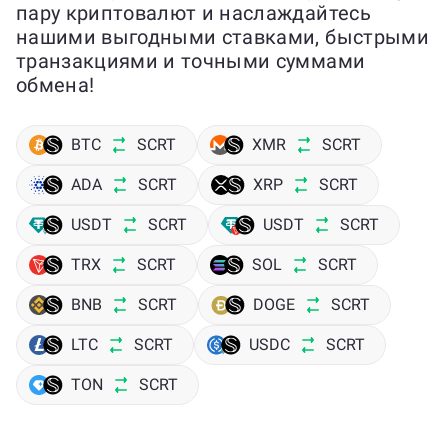
пару криптовалют и наслаждайтесь
нашими выгодными ставками, быстрыми
транзакциями и точными суммами
обмена!
BTC
SCRT
XMR
SCRT
ADA
SCRT
XRP
SCRT
USDT
SCRT
USDT
SCRT
TRX
SCRT
SOL
SCRT
BNB
SCRT
DOGE
SCRT
LTC
SCRT
USDC
SCRT
TON
SCRT