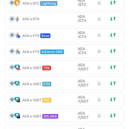
ADA
ADA к BTC
Lightning
/
BTC
ADA
ADA к ETH
/
ETH
ADA
ADA к ETH
Base
/
ETH
ADA
ADA к ETH
Arbitrum ONE
/
ETH
ADA
ADA к USDT
TRX
/
USDT
ADA
ADA к USDT
ETH
/
USDT
ADA
ADA к USDT
BSC
/
USDT
ADA
ADA к USDT
SOLANA
/
USDT