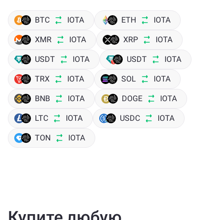
BTC
IOTA
ETH
IOTA
XMR
IOTA
XRP
IOTA
USDT
IOTA
USDT
IOTA
TRX
IOTA
SOL
IOTA
BNB
IOTA
DOGE
IOTA
LTC
IOTA
USDC
IOTA
TON
IOTA
Купите любую