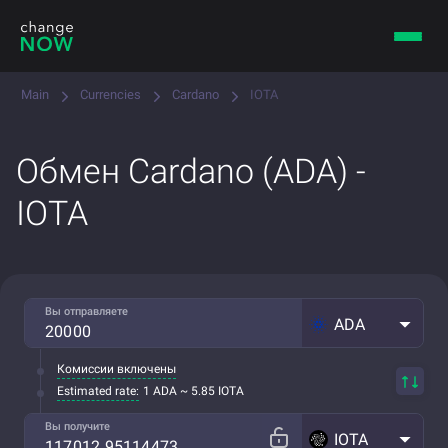
Main
Currencies
Cardano
IOTA
Обмен Cardano (ADA) -
IOTA
Вы отправляете
ADA
Комиссии включены
Estimated rate:
1 ADA ~ 5.85 IOTA
Вы получите
IOTA