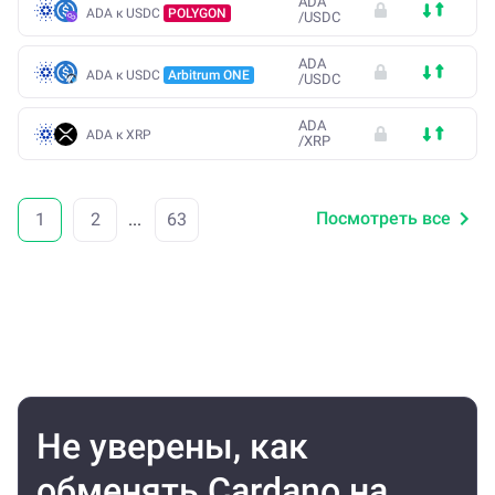
ADA
ADA к USDC
POLYGON
/
USDC
ADA
ADA к USDC
Arbitrum ONE
/
USDC
ADA
ADA к XRP
/
XRP
Посмотреть все
1
2
...
63
Не уверены, как
обменять Cardano на