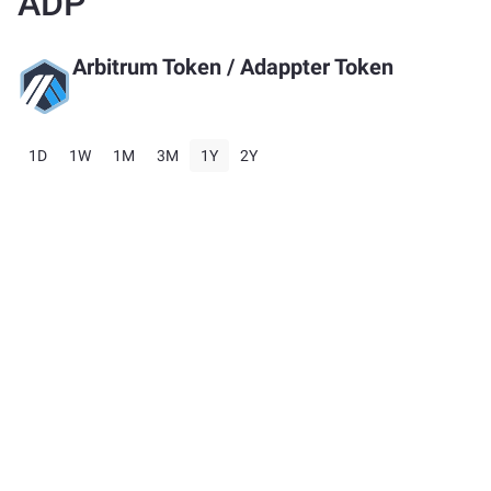
ADP
Arbitrum Token
/
Adappter Token
1D
1W
1M
3M
1Y
2Y