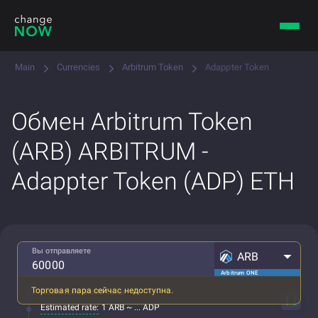
Main
Currencies
Arbitrum Token
Adappter Token
Обмен Arbitrum Token
(ARB) ARBITRUM -
Adappter Token (ADP) ETH
Вы отправляете
ARB
Arbitrum ONE
Торговая пара сейчас недоступна.
Комиссии включены
Estimated rate:
1 ARB ~ ... ADP