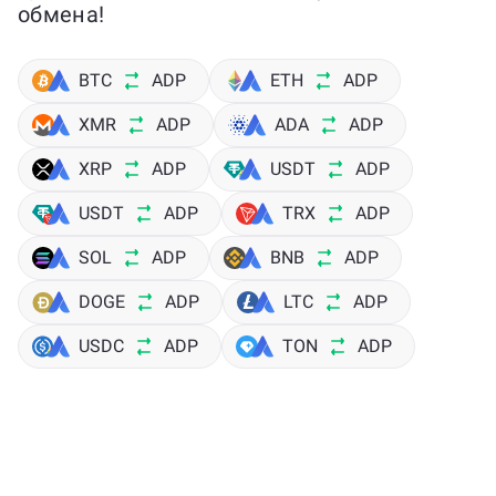
обмена!
BTC
ADP
ETH
ADP
XMR
ADP
ADA
ADP
XRP
ADP
USDT
ADP
USDT
ADP
TRX
ADP
SOL
ADP
BNB
ADP
DOGE
ADP
LTC
ADP
USDC
ADP
TON
ADP