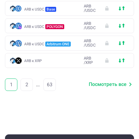
ARB
ARB к USDC
Base
/
USDC
ARB
ARB к USDC
POLYGON
/
USDC
ARB
ARB к USDC
Arbitrum ONE
/
USDC
ARB
ARB к XRP
/
XRP
Посмотреть все
1
2
...
63