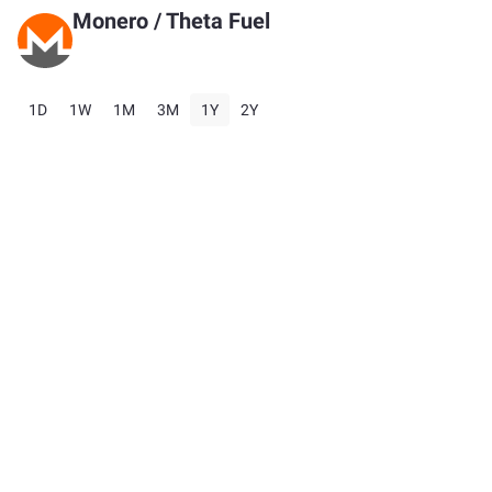
Monero
/
Theta Fuel
1D
1W
1M
3M
1Y
2Y