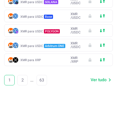
XMR para USDC
SOLANA
/
USDC
XMR
XMR para USDC
Base
/
USDC
XMR
XMR para USDC
POLYGON
/
USDC
XMR
XMR para USDC
Arbitrum ONE
/
USDC
XMR
XMR para XRP
/
XRP
Ver tudo
1
2
...
63