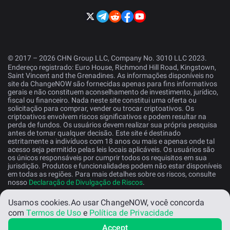
© 2017 – 2026 CHN Group LLC, Company No. 3010 LLC 2023.
Endereço registrado: Euro House, Richmond Hill Road, Kingstown,
Saint Vincent and the Grenadines. As informações disponíveis no
site da ChangeNOW são fornecidas apenas para fins informativos
gerais e não constituem aconselhamento de investimento, jurídico,
fiscal ou financeiro. Nada neste site constitui uma oferta ou
solicitação para comprar, vender ou trocar criptoativos. Os
criptoativos envolvem riscos significativos e podem resultar na
perda de fundos. Os usuários devem realizar sua própria pesquisa
antes de tomar qualquer decisão. Este site é destinado
estritamente a indivíduos com 18 anos ou mais e apenas onde tal
acesso seja permitido pelas leis locais aplicáveis. Os usuários são
os únicos responsáveis por cumprir todos os requisitos em sua
jurisdição. Produtos e funcionalidades podem não estar disponíveis
em todas as regiões. Para mais detalhes sobre os riscos, consulte
nosso
Declaração de Divulgação de Riscos
.
Usamos cookies.
Ao usar ChangeNOW, você concorda
Portugues
com
Termos de Uso
e
Política de Privacidade
Accept