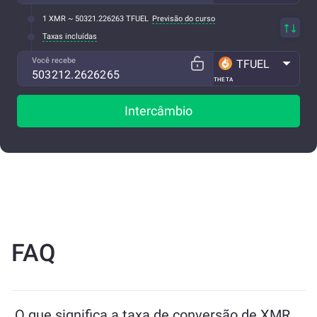
1 XMR ~ 50321.226263 TFUEL
Previsão do curso
Taxas incluídas
Você recebe
TFUEL
THETA
Intercâmbio
FAQ
O que significa a taxa de conversão de XMR