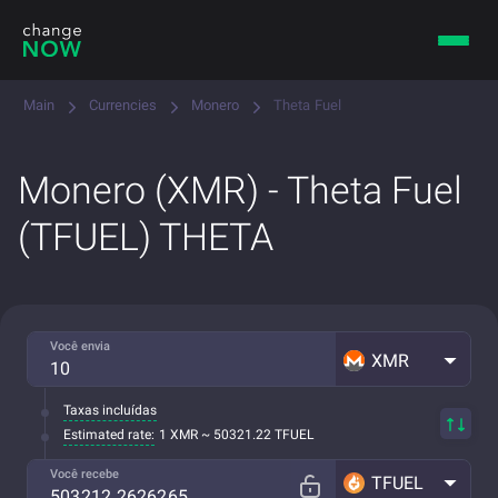
Main
Currencies
Monero
Theta Fuel
Monero (XMR) - Theta Fuel
(TFUEL) THETA
Você envia
XMR
Taxas incluídas
Estimated rate:
1 XMR ~ 50321.22 TFUEL
Você recebe
TFUEL