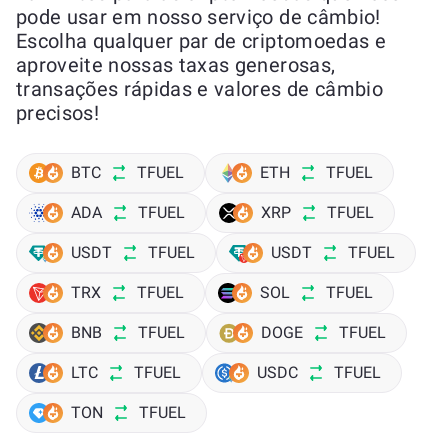
pode usar em nosso serviço de câmbio!
Escolha qualquer par de criptomoedas e
aproveite nossas taxas generosas,
transações rápidas e valores de câmbio
precisos!
BTC
TFUEL
ETH
TFUEL
ADA
TFUEL
XRP
TFUEL
USDT
TFUEL
USDT
TFUEL
TRX
TFUEL
SOL
TFUEL
BNB
TFUEL
DOGE
TFUEL
LTC
TFUEL
USDC
TFUEL
TON
TFUEL