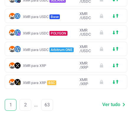
XMR para USDC
SOLANA
/
USDC
XMR
XMR para USDC
Base
/
USDC
XMR
XMR para USDC
POLYGON
/
USDC
XMR
XMR para USDC
Arbitrum ONE
/
USDC
XMR
XMR para XRP
/
XRP
XMR
XMR para XRP
BSC
/
XRP
Ver tudo
1
2
...
63