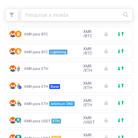
XMR
XMR para BTC
/
BTC
XMR
XMR para BTC
Lightning
/
BTC
XMR
XMR para ETH
/
ETH
XMR
XMR para ETH
Base
/
ETH
XMR
XMR para ETH
Arbitrum ONE
/
ETH
XMR
XMR para USDT
ETH
/
USDT
XMR