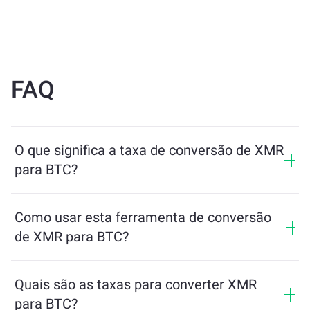
FAQ
O que significa a taxa de conversão de XMR
para BTC?
A taxa de conversão mostra quanto de BTC você
receberá em troca de XMR. Essa taxa varia de acordo
Como usar esta ferramenta de conversão
com as condições de mercado, a oferta e a demanda, e
de XMR para BTC?
a liquidez.
Basta inserir a quantidade de XMR que deseja trocar e
a ferramenta calculará o valor estimado de BTC que
Quais são as taxas para converter XMR
você receberá. Depois, siga os passos para concluir a
para BTC?