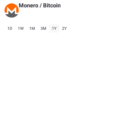
Monero
/
Bitcoin
1D
1W
1M
3M
1Y
2Y