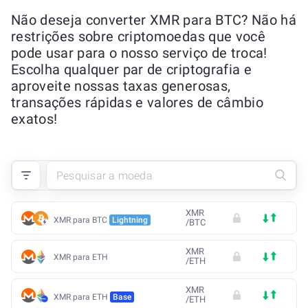
Não deseja converter XMR para BTC? Não há
restrições sobre criptomoedas que você
pode usar para o nosso serviço de troca!
Escolha qualquer par de criptografia e
aproveite nossas taxas generosas,
transações rápidas e valores de câmbio
exatos!
XMR
XMR para BTC
Lightning
/
BTC
XMR
XMR para ETH
/
ETH
XMR
XMR para ETH
Base
/
ETH