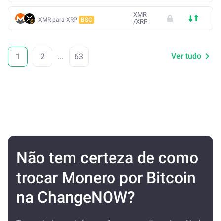
XMR
XMR para XRP
BSC
/
XRP
Ver tudo
1
2
...
63
Não tem certeza de como
trocar Monero por Bitcoin
na ChangeNOW?