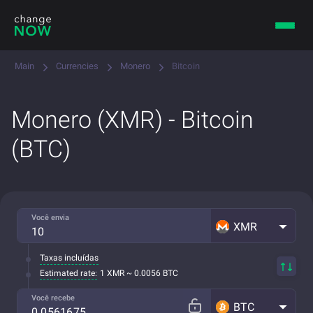
Main
Currencies
Monero
Bitcoin
Monero (XMR) - Bitcoin
(BTC)
Você envia
XMR
Taxas incluídas
Estimated rate:
1 XMR ~ 0.0056 BTC
Você recebe
BTC