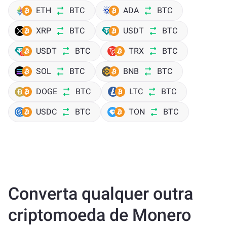
ETH
BTC
ADA
BTC
XRP
BTC
USDT
BTC
USDT
BTC
TRX
BTC
SOL
BTC
BNB
BTC
DOGE
BTC
LTC
BTC
USDC
BTC
TON
BTC
Converta qualquer outra
criptomoeda de Monero