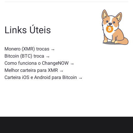
Os ativos semelhantes a XMR dependem da sua
categoria — se é uma stablecoin, token de utilidade,
moeda de governança ou qualquer outro tipo.
Alternativas comuns incluem outras criptomoedas
Links Úteis
com casos de uso ou posições de mercado
semelhantes. Confira todos os ativos disponíveis para
troca na
página principal de troca
.
Monero (XMR) trocas →
Bitcoin (BTC) troca →
Como funciona o ChangeNOW →
Melhor carteira para XMR →
Carteira iOS e Android para Bitcoin →