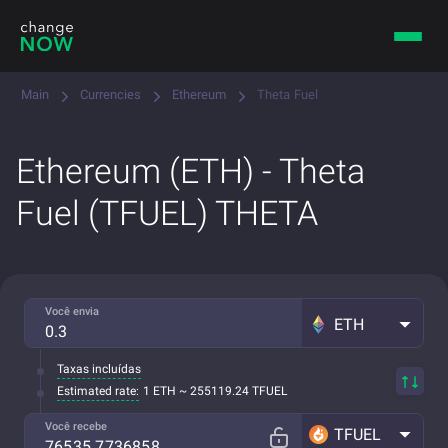
Main
Currencies
Ethereum
Theta Fuel
Ethereum (ETH) - Theta
Fuel (TFUEL) THETA
Você envia
ETH
Taxas incluídas
Estimated rate:
1 ETH ~ 255119.24 TFUEL
Você recebe
TFUEL