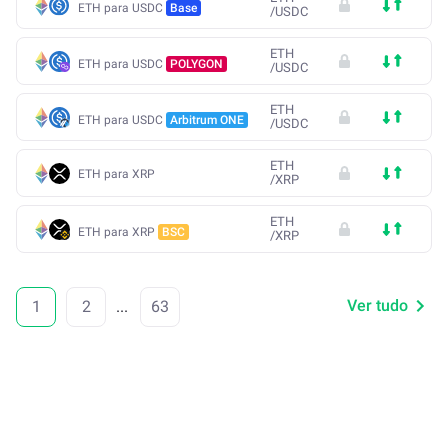
ETH para USDC
Base
/
USDC
ETH
ETH para USDC
POLYGON
/
USDC
ETH
ETH para USDC
Arbitrum ONE
/
USDC
ETH
ETH para XRP
/
XRP
ETH
ETH para XRP
BSC
/
XRP
Ver tudo
1
2
...
63