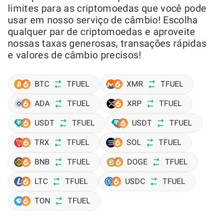
limites para as criptomoedas que você pode
usar em nosso serviço de câmbio! Escolha
qualquer par de criptomoedas e aproveite
nossas taxas generosas, transações rápidas
e valores de câmbio precisos!
BTC
TFUEL
XMR
TFUEL
ADA
TFUEL
XRP
TFUEL
USDT
TFUEL
USDT
TFUEL
TRX
TFUEL
SOL
TFUEL
BNB
TFUEL
DOGE
TFUEL
LTC
TFUEL
USDC
TFUEL
TON
TFUEL