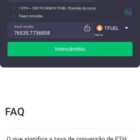
1 ETH ~ 255119.245619 TFUEL
Previsão do curso
Taxas incluídas
Você recebe
TFUEL
THETA
Intercâmbio
FAQ
O que significa a taxa de conversão de ETH