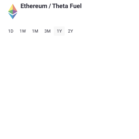
Ethereum
/
Theta Fuel
1D
1W
1M
3M
1Y
2Y