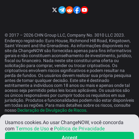
© 2017 – 2026 CHN Group LLC, Company No. 3010 LLC 2023.
Endereço registrado: Euro House, Richmond Hill Road, Kingstown,
Saint Vincent and the Grenadines. As informações disponíveis no
site da ChangeNOW são fornecidas apenas para fins informativos
gerais e não constituem aconselhamento de investimento, jurídico,
fiscal ou financeiro. Nada neste site constitui uma oferta ou
solicitação para comprar, vender ou trocar criptoativos. Os
criptoativos envolvem riscos significativos e podem resultar na
perda de fundos. Os usuários devem realizar sua própria pesquisa
antes de tomar qualquer decisão. Este site é destinado
estritamente a indivíduos com 18 anos ou mais e apenas onde tal
acesso seja permitido pelas leis locais aplicáveis. Os usuários são
os únicos responsáveis por cumprir todos os requisitos em sua
jurisdição. Produtos e funcionalidades podem não estar disponíveis
em todas as regiões. Para mais detalhes sobre os riscos, consulte
nosso
Declaração de Divulgação de Riscos
.
Usamos cookies.
Ao usar ChangeNOW, você concorda
Portugues
com
Termos de Uso
e
Política de Privacidade
Accept