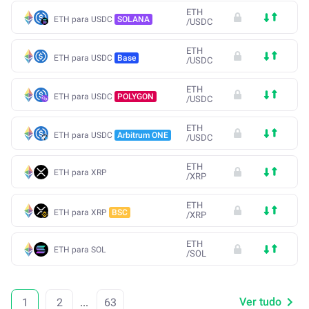
ETH
ETH para USDC
SOLANA
/
USDC
ETH
ETH para USDC
Base
/
USDC
ETH
ETH para USDC
POLYGON
/
USDC
ETH
ETH para USDC
Arbitrum ONE
/
USDC
ETH
ETH para XRP
/
XRP
ETH
ETH para XRP
BSC
/
XRP
ETH
ETH para SOL
/
SOL
Ver tudo
1
2
...
63