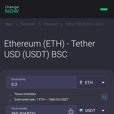
Main
Currencies
Ethereum
Tether USD (BUSD-T BSC)
Ethereum (ETH) - Tether
USD (USDT) BSC
Você envia
ETH
Taxas incluídas
Estimated rate:
1 ETH ~ 1886.05 USDT
Você recebe
USDT