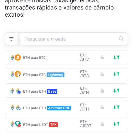
aproveite nossas taxas generosas,
transações rápidas e valores de câmbio
exatos!
ETH
ETH para BTC
/
BTC
ETH
ETH para BTC
Lightning
/
BTC
ETH
ETH para ETH
Base
/
ETH
ETH
ETH para ETH
Arbitrum ONE
/
ETH
ETH
ETH para USDT
TRX
/
USDT