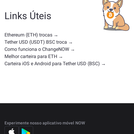
moeda de governança ou qualquer outro tipo.
Alternativas comuns incluem outras criptomoedas
Links Úteis
com casos de uso ou posições de mercado
semelhantes. Confira todos os ativos disponíveis para
troca na
página principal de troca
.
Ethereum (ETH) trocas →
Tether USD (USDT) BSC troca →
Como funciona o ChangeNOW →
Melhor carteira para ETH →
Carteira iOS e Android para Tether USD (BSC) →
Experimente nosso aplicativo móvel NOW