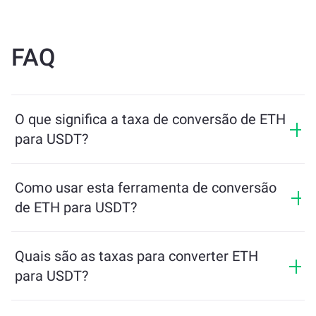
FAQ
O que significa a taxa de conversão de ETH
para USDT?
A taxa de conversão mostra quanto de USDT você
receberá em troca de ETH. Essa taxa varia de acordo
Como usar esta ferramenta de conversão
com as condições de mercado, a oferta e a demanda, e
de ETH para USDT?
a liquidez.
Basta inserir a quantidade de ETH que deseja trocar e
a ferramenta calculará o valor estimado de USDT que
Quais são as taxas para converter ETH
você receberá. Depois, siga os passos para concluir a
para USDT?
transação.
As taxas de câmbio variam de acordo com a rede, a