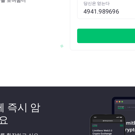
환율을 보여줍니
당신은 얻는다
께 즉시 암
요