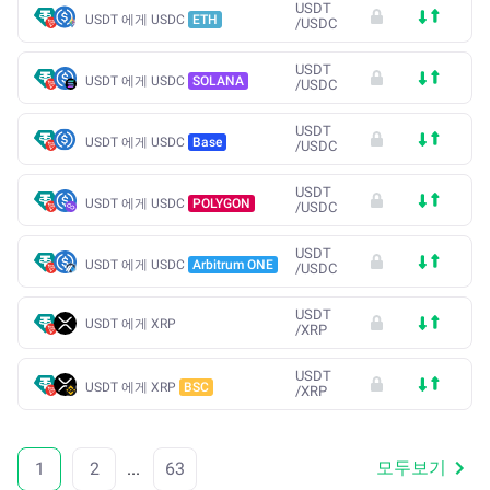
USDT
USDT 에게 USDC
ETH
/
USDC
USDT
USDT 에게 USDC
SOLANA
/
USDC
USDT
USDT 에게 USDC
Base
/
USDC
USDT
USDT 에게 USDC
POLYGON
/
USDC
USDT
USDT 에게 USDC
Arbitrum ONE
/
USDC
USDT
USDT 에게 XRP
/
XRP
USDT
USDT 에게 XRP
BSC
/
XRP
모두보기
1
2
...
63