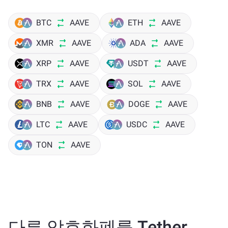
BTC
AAVE
ETH
AAVE
XMR
AAVE
ADA
AAVE
XRP
AAVE
USDT
AAVE
TRX
AAVE
SOL
AAVE
BNB
AAVE
DOGE
AAVE
LTC
AAVE
USDC
AAVE
TON
AAVE
다른 암호화폐를 Tether