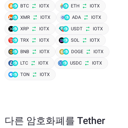
BTC
IOTX
ETH
IOTX
XMR
IOTX
ADA
IOTX
XRP
IOTX
USDT
IOTX
TRX
IOTX
SOL
IOTX
BNB
IOTX
DOGE
IOTX
LTC
IOTX
USDC
IOTX
TON
IOTX
다른 암호화폐를 Tether