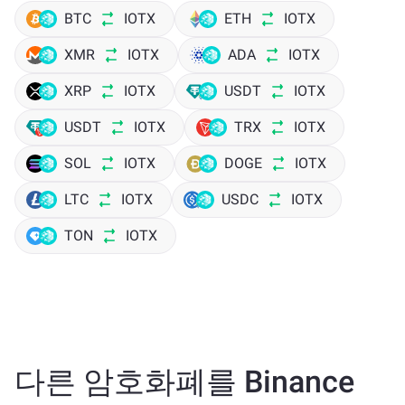
BTC
IOTX
ETH
IOTX
XMR
IOTX
ADA
IOTX
XRP
IOTX
USDT
IOTX
USDT
IOTX
TRX
IOTX
SOL
IOTX
DOGE
IOTX
LTC
IOTX
USDC
IOTX
TON
IOTX
다른 암호화폐를 Binance