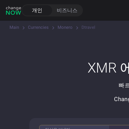
개인
비즈니스
Main
Currencies
Monero
Dtravel
XMR
빠르
Cha