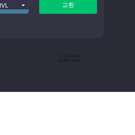
교환
RVL