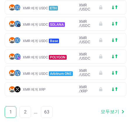
XMR
XMR 에게 USDC
ETH
/
USDC
XMR
XMR 에게 USDC
SOLANA
/
USDC
XMR
XMR 에게 USDC
Base
/
USDC
XMR
XMR 에게 USDC
POLYGON
/
USDC
XMR
XMR 에게 USDC
Arbitrum ONE
/
USDC
XMR
XMR 에게 XRP
/
XRP
모두보기
1
2
...
63